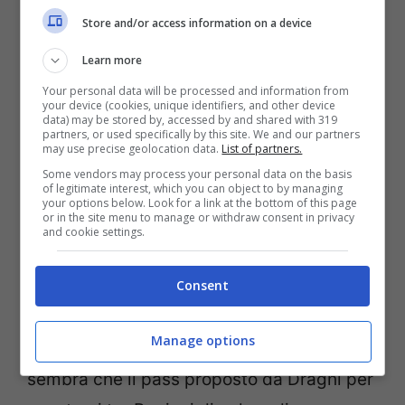
familiari. Ci sono famiglie residenti in
Store and/or access information on a device
Regioni diverse che sono separate da molti
Learn more
mesi.
Your personal data will be processed and information from
your device (cookies, unique identifiers, and other device
data) may be stored by, accessed by and shared with 319
partners, or used specifically by this site. We and our partners
In conferenza stampa il premier
Draghi
ha
may use precise geolocation data.
List of partners.
solo detto che “
gli spostamenti saranno
Some vendors may process your personal data on the basis
of legitimate interest, which you can object to by managing
consentiti tra regioni gialle e con un pass
your options below. Look for a link at the bottom of this page
or in the site menu to manage or withdraw consent in privacy
tra regioni di colori diversi
“. Aspettiamo,
and cookie settings.
dunque, ulteriori precisazioni sulla
Consent
concessione e l’applicazione del pass.
Manage options
Stando ad alcune anticipazioni di stampa,
sembra che il pass proposto da Draghi per