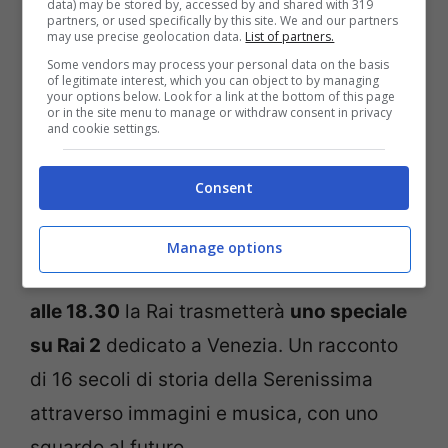
data) may be stored by, accessed by and shared with 319
Covid, la funzione religiosa sarà trasmessa
partners, or used specifically by this site. We and our partners
may use precise geolocation data.
List of partners.
in diretta sia tv che online
, tramite il
Some vendors may process your personal data on the basis
network locale Antenna 3 e il profilo
of legitimate interest, which you can object to by managing
your options below. Look for a link at the bottom of this page
Facebook di ‘
Gente Veneta
‘, settimanale
or in the site menu to manage or withdraw consent in privacy
and cookie settings.
della Diocesi di Venezia.
Consent
Nel
pomeriggio
, alle
ore 16.00
, tutte le
chiese del Patriarcato di Venezia
Manage options
suoneranno le campane
a distesa. Quindi,
alle 18.30
la Rai trasmetterà
uno speciale
su Rai 2
dedicato a Venezia. Un racconto
di 16 secoli di storia della Serenissima
attraverso immagini e musica, con uno
sguardo al futuro.