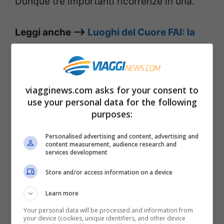
Dunque tre importanti ricorrenze in una.
Leggi anche –>
Luoghi del Cuore FAI: la
classifica dei più votati nel 2020
Venezia festeggia 1.600 anni
viagginews.com asks for your consent to
dalla fondazione
use your personal data for the following
purposes:
Le celebrazioni per i 1.600 anni dalla
Personalised advertising and content, advertising and
fondazione della città di Venezia.
content measurement, audience research and
services development
comincerà g
iovedì mattina
, 25 marzo,
alle
Store and/or access information on a device
11.00
con una
messa nella Basilica di San
Learn more
Marco
, officiata dal Patriarca Francesco
Your personal data will be processed and information from
Moraglia. Per via delle restrizioni anti-
your device (cookies, unique identifiers, and other device