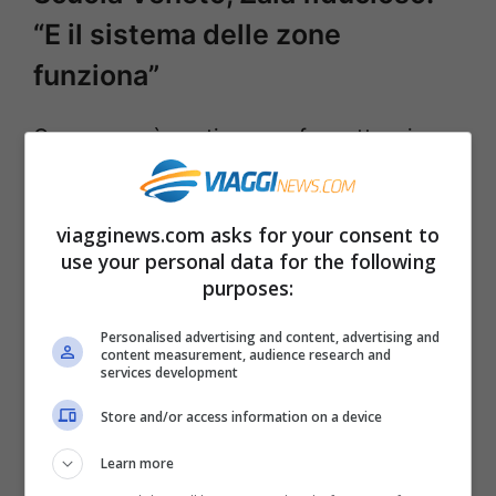
“E il sistema delle zone
funziona”
Occorre però continuare a fare attenzione,
come dimostra la situazione di Francia e
Spagna. Le nuove varianti del virus sono
viagginews.com asks for your consent to
assai più contagiose ed agiscono più in
use your personal data for the following
fretta. Sulla scuola è in corso di
purposes:
finalizzazione un piano apposito che
Personalised advertising and content, advertising and
content measurement, audience research and
coinvolge i trasporti ed i controlli che
services development
verranno fatti da appositi steward ad ogni
Store and/or access information on a device
fermata. Questo impedirà il sorgere di
Learn more
assembramenti a bordo.