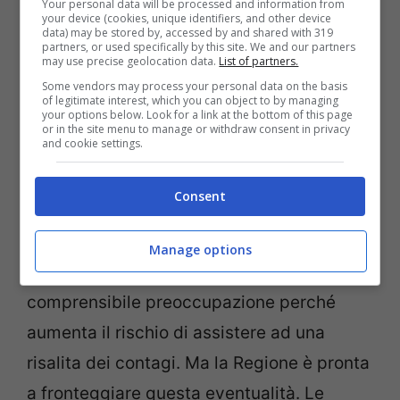
Your personal data will be processed and information from
your device (cookies, unique identifiers, and other device
data) may be stored by, accessed by and shared with 319
Se vuoi seguire tutte le notizie scelte dalla
partners, or used specifically by this site. We and our partners
may use precise geolocation data.
List of partners.
nostra redazione in tempo reale
CLICCA
Some vendors may process your personal data on the basis
QUI
of legitimate interest, which you can object to by managing
your options below. Look for a link at the bottom of this page
or in the site menu to manage or withdraw consent in privacy
and cookie settings.
Leggi anche –>
Medico arrestato,
somministrava sedativi letali a pazienti
Consent
anziani
Manage options
Riaprire le scuole desta una più che
comprensibile preoccupazione perché
aumenta il rischio di assistere ad una
risalita dei contagi. Ma la Regione è pronta
a fronteggiare questa eventualità. Le