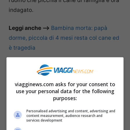
l’uomo che picchia il cane di famiglia è ora
indagato.
Leggi anche –>
Bambina morta: papà
dorme, piccola di 4 mesi resta col cane ed
è tragedia
Uomo picchia il cane, Striscia la
Notizia interviene
viagginews.com asks for your consent to
use your personal data for the following
E per il suo becero ed ingiustificabile
purposes:
comportamento continua ancora oggi, a
Personalised advertising and content, advertising and
distanza di tempo, a ricevere delle
content measurement, audience research and
services development
minacce di morte. Proprio il protagonista