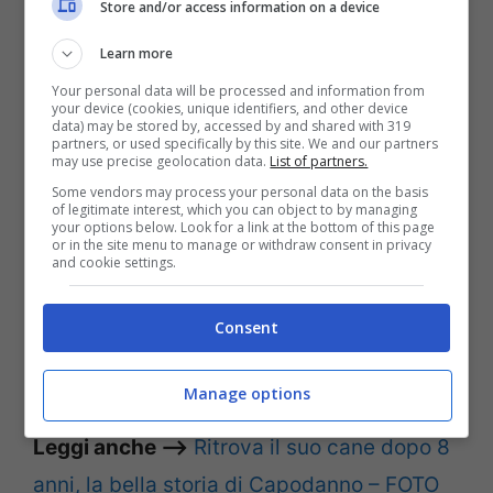
in negativo di questo spiacevole fatto
Store and/or access information on a device
ammette di avere sbagliato. E lo fa ai
Learn more
microfoni di Striscia. Lui si dice pentito di
Your personal data will be processed and information from
your device (cookies, unique identifiers, and other device
quanto fatto, spiegando di avere ceduto ai
data) may be stored by, accessed by and shared with 319
partners, or used specifically by this site. We and our partners
nervi in quanto l’animale avrebbe provato
may use precise geolocation data.
List of partners.
Some vendors may process your personal data on the basis
a morderlo dopo avere fatto lo stesso con i
of legitimate interest, which you can object to by managing
your options below. Look for a link at the bottom of this page
suoi figli.
or in the site menu to manage or withdraw consent in privacy
and cookie settings.
Se vuoi seguire tutte le notizie scelte dalla
Consent
nostra redazione in tempo reale
CLICCA
QUI
Manage options
Leggi anche –>
Ritrova il suo cane dopo 8
anni, la bella storia di Capodanno – FOTO