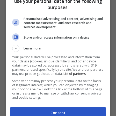
use your personal data for the following
Nel documento si devono indicare il
Paese
purposes:
di provenienza
, le modalità di viaggio e i
mezzi di trasporto
utilizzati e infine le
Personalised advertising and content, advertising and
content measurement, audience research and
services development
proprie
condizioni di salute
: se positivi o
no al Covid-19.
Store and/or access information on a device
Learn more
Leggi anche –>
Consigli e suggerimenti
Your personal data will be processed and information from
per viaggiare in sicurezza in questo
your device (cookies, unique identifiers, and other device
data) may be stored by, accessed by and shared with 319
partners, or used specifically by this site. We and our partners
periodo
may use precise geolocation data.
List of partners.
Some vendors may process your personal data on the basis
of legitimate interest, which you can object to by managing
your options below. Look for a link at the bottom of this page
or in the site menu to manage or withdraw consent in privacy
and cookie settings.
Consent