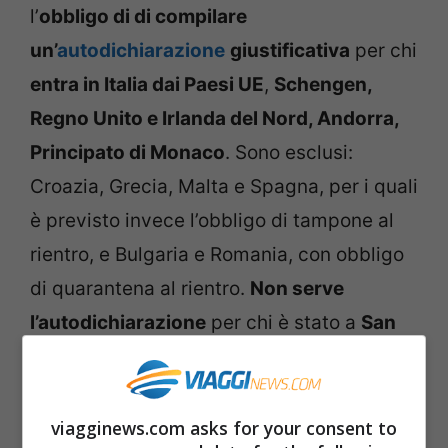
l’
obbligo di di compilare
un’
autodichiarazione
giustificativa
per chi
entra in Italia dai Paesi UE
,
Schengen,
Regno Unito e Irlanda del Nord, Andorra,
Principato di Monaco
. Sono esclusi:
Croazia, Grecia, Malta e Spagna, per i quali
è previsto invece l’obbligo di tampone al
rientro, e Bulgaria e Romania, con obbligo
di quarantena al rientro.
Non serve
l’autodichiarazione
per chi è stato a
San
Marino
e nello
Stato della Città del
Vaticano
.
viagginews.com asks for your consent to