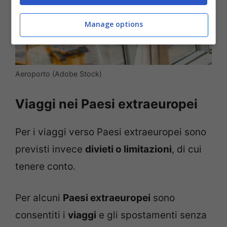
Manage options
Aeroporto (Adobe Stock)
Viaggi nei Paesi extraeuropei
Per i viaggi verso Paesi extraeuropei sono
previsti invece
divieti o limitazioni
, di cui
tenere conto.
Per alcuni
Paesi extraeuropei
sono
consentiti i
viaggi
e gli spostamenti senza