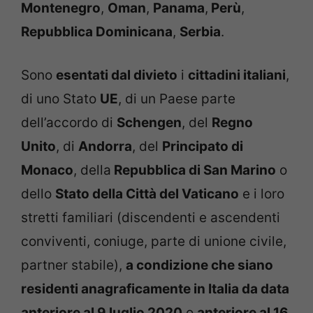
Montenegro
,
Oman
,
Panama
,
Perù
,
Repubblica Dominicana
,
Serbia
.
Sono
esentati dal divieto
i
cittadini italiani
,
di uno Stato
UE
, di un Paese parte
dell’accordo di
Schengen
, del
Regno
Unito
, di
Andorra
, del
Principato di
Monaco
, della
Repubblica di San Marino
o
dello
Stato della Città del Vaticano
e i loro
stretti familiari (discendenti e ascendenti
conviventi, coniuge, parte di unione civile,
partner stabile),
a condizione che siano
residenti anagraficamente in Italia da data
anteriore al 9 luglio 2020
o
anteriore al 16