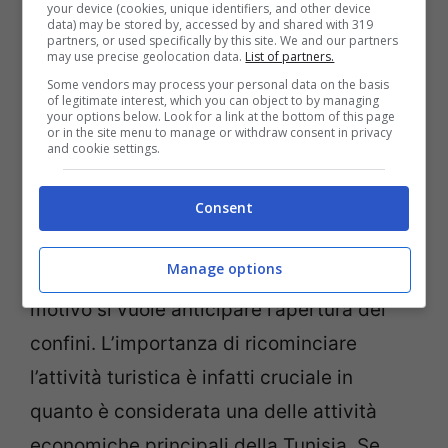
your device (cookies, unique identifiers, and other device
puntare anche sugli introiti economici
data) may be stored by, accessed by and shared with 319
partners, or used specifically by this site. We and our partners
derivanti dal turismo per risanare
may use precise geolocation data.
List of partners.
Some vendors may process your personal data on the basis
l’economia locale.
of legitimate interest, which you can object to by managing
your options below. Look for a link at the bottom of this page
or in the site menu to manage or withdraw consent in privacy
La Tunisia aspetta i turisti
and cookie settings.
Il ministro ha infatti spiegato come la
Consent
Tunisia abbia controllato molto bene la
Manage options
diffusione dell’epidemia e per questo
motivo si vuole anticipare l’apertura dei
confini. L’importanza di ricominciare
l’attività turistica è infatti cruciale in
quanto è considerata una delle attività
economiche principali della Tunisia. Se