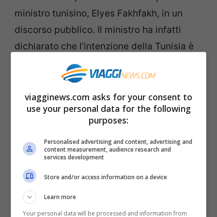
ministro tunisino, Elyes Fakhfakh, in un
discorso pubblico. Il ministro ha infatti
dichiarato che l’intenzione della Tunisia è
quella di tornare ad accogliere turisti e
visitatori dal mese di luglio. Questa
decisione arriva dopo una attenta
viagginews.com asks for your consent to
use your personal data for the following
valutazione del rischio e dal fatto che, a
purposes:
oggi, non si registrano casi di positività al
Personalised advertising and content, advertising and
Coronavirus tra gli abitanti della nazione.
content measurement, audience research and
services development
Attuando così una serie di misure di
controllo e prevenzione sui visitatori
Store and/or access information on a device
stranieri, la
Tunisia
vuole riaprire i confini il
Learn more
prima possibile per poter ricominciare a
Your personal data will be processed and information from