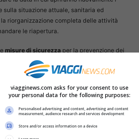
e sulla situazione attuale, sanitaria ed
a riorganizzazione completa delle attività
andare le riapertura.
le
misure di sicurezza
per la prevenzione dei
e alberghi e agriturismi
è di interesse anche
 comportarsi
al loro interno e verificare che
di legge.
viagginews.com asks for your consent to use
your personal data for the following purposes:
lberghi rimangono chiusi
Personalised advertising and content, advertising and content
measurement, audience research and services development
apertura delle strutture ricettive sono
Store and/or access information on a device