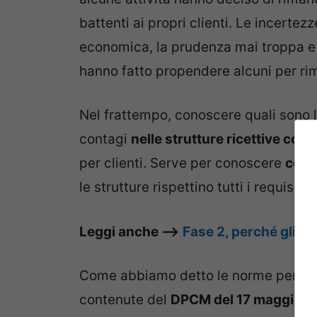
battenti ai propri clienti. Le incertezz
economica, la prudenza mai troppa e l
hanno fatto propendere alcuni per rim
Nel frattempo, conoscere quali sono 
contagi
nelle strutture ricettive com
per clienti. Serve per conoscere
come
le strutture rispettino tutti i requisiti 
Leggi anche –>
Fase 2, perché gli a
Come abbiamo detto le norme per la ri
contenute del
DPCM del 17 maggio
.