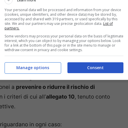
Learn more
Your personal data will be processed and information from your device
to del contagio sull’intero territorio
(cookies, unique identifiers, and other device data) may be stored by,
accessed by and shared with 319 partners, or used specifically by this
rivolta alle attività ricettive, il decreto
site. We and our partners may use precise geolocation data.
List of
partners.
Some vendors may process your personal data on the basis of legitimate
interest, which you can object to by managing your options below. Look
for a link at the bottom of this page or in the site menu to manage or
e
sono esercitate a
condizione che sia
withdraw consent in privacy and cookie settings.
anziamento sociale
, garantendo comunque la
 di un metro negli spazi comuni
, nel
rispetto
Manage options
Consent
ati dalle
regioni
o dalla Conferenza delle
donei a
prevenire o ridurre il rischio di
criteri di cui all’
allegato 10
, tenuto conto
ettive.
i riguardano in ogni caso: