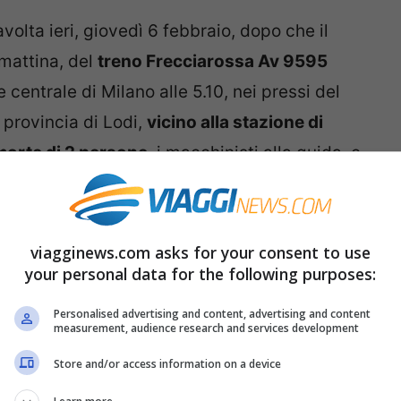
avolta ieri, giovedì 6 febbraio, dopo che il
 mattina, del
treno Frecciarossa Av 9595
e centrale di Milano alle 5.10, nei pressi del
n provincia di Lodi,
vicino alla stazione di
morte di 2 persone
, i macchinisti alla guida, e
ersonali. Per una serie di circostanze fortunate
. Poteva essere una strage.
viagginews.com asks for your consent to use
 linea dell’alta velocità da Milano a Bologna
è
your personal data for the following purposes:
ente la percorrono sono stati spostati sulla
Personalised advertising and content, advertising and content
acenza
, con ritardi anche fino a 60 minuti. Altri
measurement, audience research and services development
e introdotte delle limitazioni di percorso.
Store and/or access information on a device