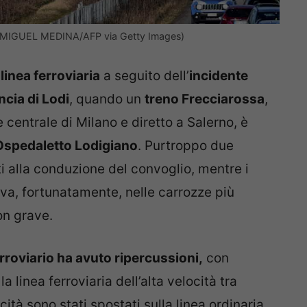
di (MIGUEL MEDINA/AFP via Getty Images)
 linea ferroviaria
a seguito dell’
incidente
ncia di Lodi
, quando un
treno Frecciarossa
,
 centrale di Milano e diretto a Salerno, è
Ospedaletto Lodigiano
. Purtroppo due
 alla conduzione del convoglio, mentre i
ava, fortunatamente, nelle carrozze più
on grave.
erroviario ha avuto ripercussioni,
con
la linea ferroviaria dell’alta velocità tra
cità sono stati spostati sulla linea ordinaria