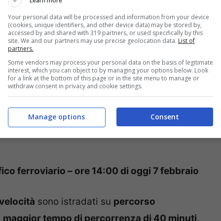
Learn more
ta velocità Milano Bologna è ancora chiusa.
Your personal data will be processed and information from your device
peri
da diverse sigle sindacali. Il primo è
(cookies, unique identifiers, and other device data) may be stored by,
accessed by and shared with 319 partners, or used specifically by this
site. We and our partners may use precise geolocation data.
List of
li FILT-CGIL, FIT-CISL, UILTRASPORTI, FAST
partners.
lle ore 12:00 alle ore 14:00. Il secondo è
Some vendors may process your personal data on the basis of legitimate
interest, which you can object to by managing your options below. Look
po FS Italiane
proclamato da alcune sigle
for a link at the bottom of this page or in the site menu to manage or
withdraw consent in privacy and cookie settings.
0
di oggi.
Manage options
Consent
ati sulla linea ordinaria, si aggiungono così
ico ferroviario – ore 14:00 di oggi 7 febbraio
 velocità
sono istradati su
percorso
n
maggior tempo di percorrenza di 40 minuti
.