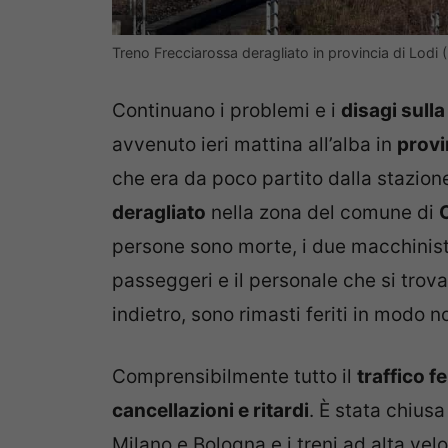
Treno Frecciarossa deragliato in provincia di Lo
Continuano i problemi e i
disagi sulla
avvenuto ieri mattina all’alba in
provi
che era da poco partito dalla stazione
deragliato
nella zona del comune di
persone sono morte, i due macchinisti
passeggeri e il personale che si trov
indietro, sono rimasti feriti in modo n
Comprensibilmente tutto il
traffico f
cancellazioni e ritardi
. È stata chiusa 
Milano e Bologna e i treni ad alta velo