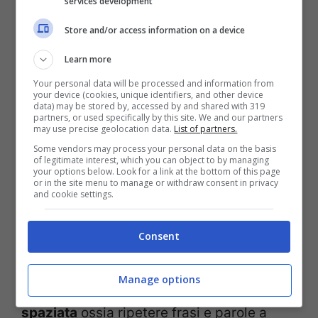
services development
andando ad approfondirlo vi renderete
Store and/or access information on a device
conto che vi farà tornare bambini. Pimsluer
Learn more
si basa infatti su come imparano le lingue i
Your personal data will be processed and information from
bambini fino ai 6 anni che non leggono, ma
your device (cookies, unique identifiers, and other device
data) may be stored by, accessed by and shared with 319
memorizzano tutto quello che sentono.
partners, or used specifically by this site. We and our partners
may use precise geolocation data.
List of partners.
Questo metodo si basa sul fatto che non
Some vendors may process your personal data on the basis
of legitimate interest, which you can object to by managing
dovreste sapere tutti i vocaboli per forza,
your options below. Look for a link at the bottom of this page
or in the site menu to manage or withdraw consent in privacy
ma usare quelli più comuni e quelli che
and cookie settings.
potreste riutilizzare in varie occasioni. In
Consent
totale pare che bastino 1000 vocaboli per
potersela cavare in una lingua. A questo si
Manage options
deve accostare la tecnica della
ripetizione
spaziata
ossia ripetere frasi e parole a