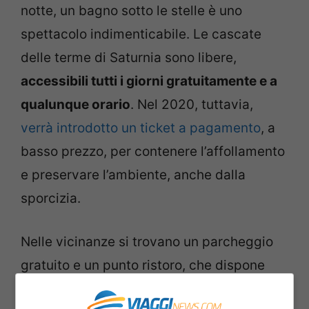
notte, un bagno sotto le stelle è uno
spettacolo indimenticabile. Le cascate
delle terme di Saturnia sono libere,
accessibili tutti i giorni gratuitamente e a
qualunque orario
. Nel 2020, tuttavia,
verrà introdotto un ticket a pagamento
, a
basso prezzo, per contenere l’affollamento
e preservare l’ambiente, anche dalla
sporcizia.
Nelle vicinanze si trovano un parcheggio
gratuito e un punto ristoro, che dispone
anche di bagni e docce. Le Cascate delle