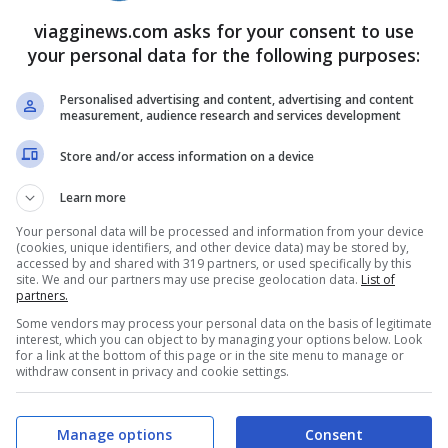
al centro città
come accennavamo è
viagginews.com asks for your consent to use
your personal data for the following purposes:
rto non è molto distante da Budapest e ci
. Il modo migliore, dal punto di vista di
Personalised advertising and content, advertising and content
measurement, audience research and services development
 l’opzione navetta e metro.
Store and/or access information on a device
 Treno
Learn more
Your personal data will be processed and information from your device
(cookies, unique identifiers, and other device data) may be stored by,
volmente la stazione ferroviaria – nel caso
accessed by and shared with 319 partners, or used specifically by this
site. We and our partners may use precise geolocation data.
List of
aggiungere il terminal 1 con la navetta 200E.
partners.
al 1 si trova infatti la stazione di Budapest
Some vendors may process your personal data on the basis of legitimate
interest, which you can object to by managing your options below. Look
 treno per il centro città. Il tempo di
for a link at the bottom of this page or in the site menu to manage or
withdraw consent in privacy and cookie settings.
 i biglietti potete acquistarli al Tourinform
funzione tutti i giorni dalle 4 alle 24 e
Manage options
Consent