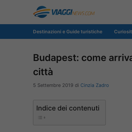
Vai
al
contenuto
Destinazioni e Guide turistiche
Curiosi
Budapest: come arriva
città
5 Settembre 2019
di
Cinzia Zadro
Indice dei contenuti