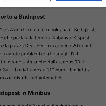
nuti. Il biglietto costa 1.30 Euro
porto a Budapest
 1 e 2A con la rete metropolitana di Budapest.
0E che porta alla fermata Kobanya-Kispest,
gere la piazza Deák Feren in appena 20 minuti.
on avrete problemi con i bagagli. Dal
tro è raggiunta anche dall’autobus 93. Il
24. Il biglietto costa 1.10 euro. I biglietti si
 o ai distributori automatici.
Budapest in Minibus
po consistente è quello di noleggiare un