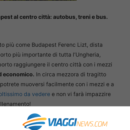
est al centro città: autobus, treni e bus.
o più come Budapest Ferenc Lizt, dista
orto più importante di tutta l’Ungheria,
orto raggiungere il centro città con i mezzi
ed economico.
In circa mezzora di tragitto
 potrete muoversi facilmente con i mezzi e a
oltissimo da vedere
e non vi farà impazzire
allenamento!
ll’aeroporto: bus, metro, treno