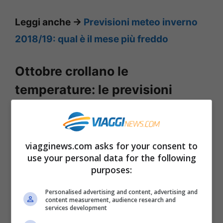
Leggi anche ->
Previsioni meteo inverno
2018/19: qual è il mese più freddo
Ottobre crollano le
temperature: le previsioni
L’
arrivo dell’aria gelida
dall’artico
sostenuta dai venti di Tramontana e Bora
viagginews.com asks for your consent to
inciderà pesantemente sulla colonnina di
use your personal data for the following
mercurio. Su tutta Italia si registrerà infatti
purposes:
un notevole abbassamento termico già
Personalised advertising and content, advertising and
content measurement, audience research and
iniziato nella serata di domenica e che
services development
continuerà nei prossimi giorni. Gli esperti