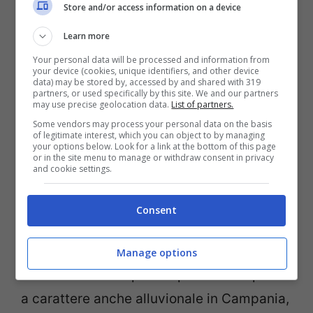
Store and/or access information on a device
prevedono che le
temperature
Learn more
scenderanno almeno di 15 gradi.
Your personal data will be processed and information from
your device (cookies, unique identifiers, and other device
data) may be stored by, accessed by and shared with 319
Le massime si attesteranno intorno ai 15
partners, or used specifically by this site. We and our partners
may use precise geolocation data.
List of partners.
gradi sia al Nord sia al Centro, qualche
Some vendors may process your personal data on the basis
cosa in più al Sud, mentre la notte il calo
of legitimate interest, which you can object to by managing
your options below. Look for a link at the bottom of this page
termico sarà ancora più sostenuto con
or in the site menu to manage or withdraw consent in privacy
and cookie settings.
appena
6 gradi a Milano, Firenze e Roma
.
Meglio al Sud dove le minime toccheranno
Consent
i 15 gradi e le massime anche 20. Ma il
meridione sarà interessato da una forte
Manage options
ondata di maltempo che porterà temporali
a carattere anche alluvionale in Campania,