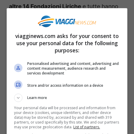
altre 14 Fondazioni Liriche
e tutte hanno
aderito. Una buona notizia, dunque, per le
politiche culturali e giovanili. Di iniziative
viagginews.com asks for your consent to
come queste c’è davvero bisogno.
use your personal data for the following
purposes:
“Come abbiamo fatto per i musei – è stato
Personalised advertising and content, advertising and
spiegato – ci sarà la possibilità per i
content measurement, audience research and
services development
giovani
di acquistare
biglietti a prezzo
Store and/or access information on a device
ridotto
: ci saranno
100 posti
per loro
in
ogni rappresentazione
“.
Learn more
Your personal data will be processed and information from
your device (cookies, unique identifiers, and other device
Il cartellone del Teatro alla Scala di Milano
data) may be stored by, accessed by and shared with 319
partners, or used specifically by this site. We and our partners
prevede 15 opere più 7 balletti. Pertanto
may use precise geolocation data.
List of partners.