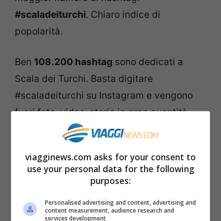
#scaladeiturchi
. Chiaro indice di
popolarità.
Ben
108.200 hashtag
sono dedicati a
Scala dei Turchi. Basta digitare
#scaladeiturchi su Instagram e vengono
fuori foto, video, storie in gran quantità.
Chi visita la spiaggia non può fare a meno
di scattare una foto con lo smartphone e
viagginews.com asks for your consent to
condividerla con i propri amici e contatti.
use your personal data for the following
purposes:
Personalised advertising and content, advertising and
content measurement, audience research and
services development