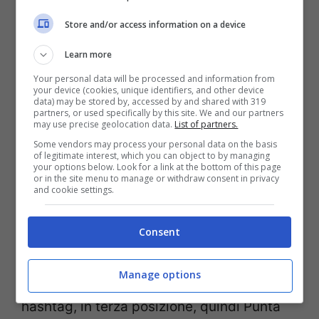
Store and/or access information on a device
Learn more
Your personal data will be processed and information from
your device (cookies, unique identifiers, and other device
data) may be stored by, accessed by and shared with 319
partners, or used specifically by this site. We and our partners
may use precise geolocation data.
List of partners.
Some vendors may process your personal data on the basis
Scala dei Turchi (IStock by GettyImages)
of legitimate interest, which you can object to by managing
your options below. Look for a link at the bottom of this page
or in the site menu to manage or withdraw consent in privacy
Nella classifica di Holidu, la seconda
and cookie settings.
posizione delle condivisioni su Instagram è
Consent
occupata dalla spiaggia di
Costa Rei
in
Sardegna, con 75.277 hashtag, seguono la
Manage options
Baia del Silenzio
in Liguria, con 40.300
hashtag, in terza posizione, quindi Punta