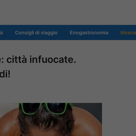
tà
Consigli di viaggio
Enogastronomia
Itinera
 città infuocate.
di!