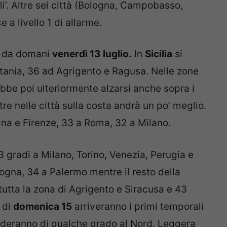
i’. Altre sei città (Bologna, Campobasso,
 a livello 1 di allarme.
si da domani
venerdì 13 luglio.
In
Sicilia
si
tania, 36 ad Agrigento e Ragusa. Nelle zone
ebbe poi ulteriormente alzarsi anche sopra i
e nelle città sulla costa andrà un po’ meglio.
gna e Firenze, 33 a Roma, 32 a Milano.
 gradi a Milano, Torino, Venezia, Perugia e
ogna, 34 a Palermo mentre il resto della
 tutta la zona di Agrigento e Siracusa e 43
a di
domenica 15
arriveranno i primi temporali
enderanno di qualche grado al Nord. Leggera