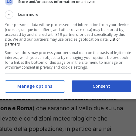
a Nord in Italia respingendo verso Sud l’aria
Store and/or access information on a device
Learn more
Your personal data will be processed and information from your device
agosto 2018: cosa ci aspetta
(cookies, unique identifiers, and other device data) may be stored by,
accessed by and shared with 319 partners, or used specifically by this
site. We and our partners may use precise geolocation data.
List of
partners.
 previste. Allarme del Ministero
Some vendors may process your personal data on the basis of legitimate
interest, which you can object to by managing your options below. Look
for a link at the bottom of this page or in the site menu to manage or
withdraw consent in privacy and cookie settings.
 sentire i suoi effetti già da domani
venerdì 13
Manage options
Consent
o 14 luglio che avremo gli effetti peggiori di
della Salute
ha diffuso i
bollettini
lanciando
none e Roma
) che saranno a livello due su una
elevate e condizioni meteorologiche che
alute della popolazione, in particolare nei