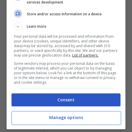
Venere
bassi sull’orizzonte, seguiti da
services development
Giove
,
Saturno
e infine
Marte
, che sorgerà
Store and/or access information on a device
in tarda serata a oriente”, spiegano ancora
Learn more
dall’Unione Astrofili Italiani. Marte sorgerà
Your personal data will be processed and information from
in tarda serata ad oriente.
your device (cookies, unique identifiers, and other device
data) may be stored by, accessed by and shared with 319
partners, or used specifically by this site. We and our partners
may use precise geolocation data.
List of partners.
Tutti con il naso all’insù questa sera a
Some vendors may process your personal data on the basis
of legitimate interest, which you can object to by managing
vedere Saturno e gli altri pianeti.
your options below. Look for a link at the bottom of this page
or in the site menu to manage or withdraw consent in privacy
and cookie settings.
Saturno: il pianeta
Consent
Saturno è il
secondo pianeta per
grandezza
del Sistema Solare dopo Giove,
Manage options
al quale somiglia per molti aspetti. È uno