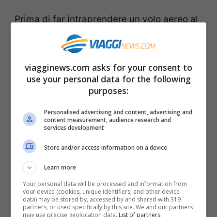
Prima di far intraprendere un volo aereo al
vostro amico a quattro zampe è bene che
un
veterinario lo visiti
per valutare le sue
viagginews.com asks for your consent to
condizioni di salute. Inoltre ricordatevi che
use your personal data for the following
alcune razze di cani e gatti, cosiddetta
purposes:
brachicefalee, soffrono particolarmente la
Personalised advertising and content, advertising and
condizione della stiva. In ogni caso in stiva
content measurement, audience research and
services development
qualsiasi animale non abituato ai viaggi e
Store and/or access information on a device
allo stare da solo in gabbia potrebbe
soffrire molto e affaticarsi.
Learn more
Your personal data will be processed and information from
your device (cookies, unique identifiers, and other device
Alitalia ricorda anche di offrire al proprio
data) may be stored by, accessed by and shared with 319
partners, or used specifically by this site. We and our partners
cane e gatto delle
condizioni di comfort,
may use precise geolocation data.
List of partners.