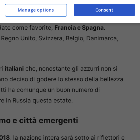
verso la Russia e, al primo posto, troviamo la
Manage options
Consent
i questa classifica troviamo poi i tifosi delle
date come favorite,
Francia e Spagna
.
l Regno Unito, Svizzera, Belgio, Danimarca,
ri
italiani
che, nonostante gli azzurri non si
nno deciso di godere lo stesso della bellezza
nfatti ha comunque un buon numero di
e in Russia questa estate.
smo e città emergenti
2018
, la nazione intera sarà sotto ai riflettori e