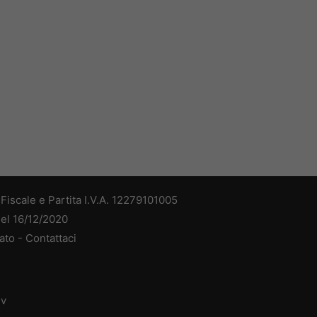
iscale e Partita I.V.A. 12279101005
del 16/12/2020
ato -
Contattaci
dv