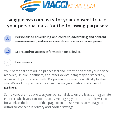
 di tifosi? Per rispondere a questa
e quali sono le
nazioni più tifose
viagginews.com asks for your consent to use
il maggior numero di persone che hanno
your personal data for the following purposes:
ccasione dei
Mondiali di Calcio 2018.
Personalised advertising and content, advertising and content
measurement, audience research and services development
 Mondiali 2018 leggi qui:
Store and/or access information on a device
Learn more
te, date, orari
Your personal data will be processed and information from your device
(cookies, unique identifiers, and other device data) may be stored by,
8: le nazioni più tifose
accessed by and shared with 319 partners, or used specifically by this
site. We and our partners may use precise geolocation data.
List of
partners.
ondiali 2018
hanno il maggior numero di
Some vendors may process your personal data on the basis of legitimate
interest, which you can object to by managing your options below. Look
n perdersi nemmeno una
partita in calendario
,
for a link at the bottom of this page or in the site menu to manage or
withdraw consent in privacy and cookie settings.
proviene il maggior numero di persone che