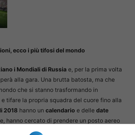
oni, ecco i più tifosi del mondo
iano i Mondiali di Russia
e, per la prima volta
perà alla gara. Una brutta batosta, ma che
l mondo che si stanno trasformando in
e tifare la propria squadra del cuore fino alla
i 2018
hanno un
calendario
e delle
date
nte, hanno cercato di prendere un posto aereo
to! Ma chi sono le
squadre dei Mondiali 2018