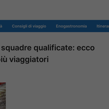
tà
Consigli di viaggio
Enogastronomia
Itinera
 squadre qualificate: ecco
più viaggiatori