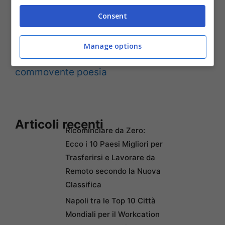
Consent
Leggi anche: I Funerali di Fabrizio Frizzi a
Roma
Manage options
Leggi anche: Il saluto di Insinna con una
commovente poesia
Articoli recenti
Ricominciare da Zero:
Ecco i 10 Paesi Migliori per
Trasferirsi e Lavorare da
Remoto secondo la Nuova
Classifica
Napoli tra le Top 10 Città
Mondiali per il Workcation