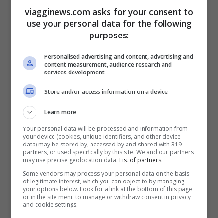
viagginews.com asks for your consent to
che emozione!’. Questa volta non ci sarà
use your personal data for the following
nessuna staffetta da fare per
Carlo Conti
e
purposes:
sarà un’impresa difficile sedersi lì senza
Personalised advertising and content, advertising and
sentire forte quella assenza.
content measurement, audience research and
services development
Intanto però la Rai si è presa del tempo.
Store and/or access information on a device
Fino al 2 aprile
sul canale ammiraglia della
Learn more
Rai andrà in onda
‘Techetechetè’
al posto
Your personal data will be processed and information from
your device (cookies, unique identifiers, and other device
del quiz preserale. L’Eredità dovrebbe
data) may be stored by, accessed by and shared with 319
partners, or used specifically by this site. We and our partners
tornare il 3 aprile con Carlo Conti alla
may use precise geolocation data.
List of partners.
Some vendors may process your personal data on the basis
conduzione. Ma il condizionale è d’obbligo
of legitimate interest, which you can object to by managing
your options below. Look for a link at the bottom of this page
perché la Rai potrebbe decidere di
or in the site menu to manage or withdraw consent in privacy
and cookie settings.
posticipare il ritorno del programma.