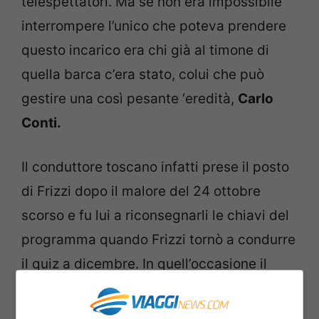
telespettatori. Ma se non era impossibile
interrompere l’unico che poteva prendere
questo incarico era chi già al timone di
quella barca c’era stato, colui che può
gestire una così pesante ‘eredità,
Carlo
Conti.
Il conduttore toscano infatti prese il posto
di Frizzi dopo il malore del 24 ottobre
scorso e fu lui a riconsegnarli le chiavi del
programma quando Frizzi tornò a condurre
il quiz a dicembre. In quell’occasione il
pubblico dell?eredità gridava ‘Fabrizio!
Fabrizio!’ e Frizzi commentò ‘Mamma mia,