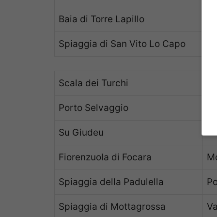
Baia di Torre Lapillo
Spiaggia di San Vito Lo Capo
Scala dei Turchi
R
Porto Selvaggio
N
Su Giudeu
Do
Fiorenzuola di Focara
Mo
Spiaggia della Padulella
Po
Spiaggia di Mottagrossa
Va