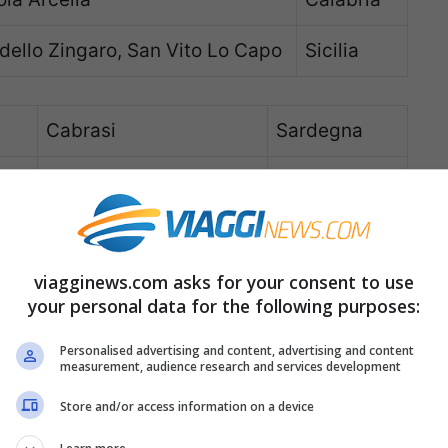
dello Zingaro, San Vito Lo Capo
Sicilia
Cabrasi
Sardegna
Tropea
Calabria
Villasimius
Sardegna
viagginews.com asks for your consent to use
Ponza
Lazio
your personal data for the following purposes:
Melendugno
Puglia
Personalised advertising and content, advertising and content
measurement, audience research and services development
Orosei
Sardegna
Store and/or access information on a device
Grosseto
Toscana