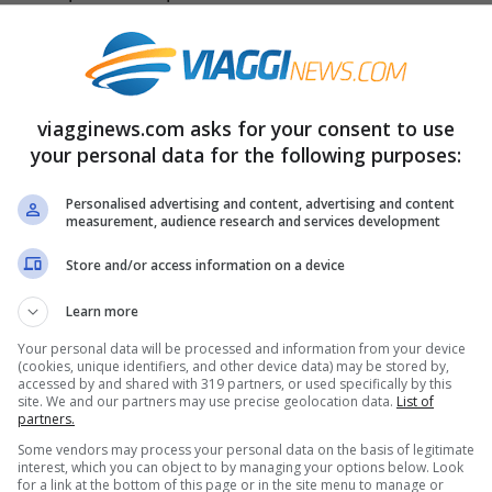
ressata in queste ore da
piogge e venti fort
i –
 e anche l’Italia lo sarà a breve. Sul nostro
viagginews.com asks for your consent to use
na Storm
, così chiamata perché arriverà
your personal data for the following purposes:
anto pare non ci lascerà tanto facilmente, anzi
Personalised advertising and content, advertising and content
mana successiva.
measurement, audience research and services development
Store and/or access information on a device
al 6 gennaio 2018. Temperature in
Learn more
Your personal data will be processed and information from your device
(cookies, unique identifiers, and other device data) may be stored by,
stro Paese sarà interessato da un anticiclone
accessed by and shared with 319 partners, or used specifically by this
site. We and our partners may use precise geolocation data.
List of
 Nord Atlantico. La Bassa Pressione presente
partners.
Some vendors may process your personal data on the basis of legitimate
na e in effetto domino smuoverà i venti
interest, which you can object to by managing your options below. Look
for a link at the bottom of this page or in the site menu to manage or