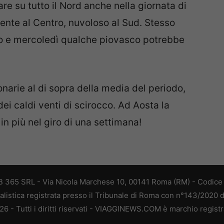
e su tutto il Nord anche nella giornata di
nte al Centro, nuvoloso al Sud. Stesso
o e mercoledì qualche piovasco potrebbe
narie al di sopra della media del periodo,
 dei caldi venti di scirocco. Ad Aosta la
in più nel giro di una settimana!
 365 SRL - Via Nicola Marchese 10, 00141 Roma (RM) - Codice F
alistica registrata presso il Tribunale di Roma con n°143/2020 
 - Tutti i diritti riservati - VIAGGINEWS.COM è marchio registr