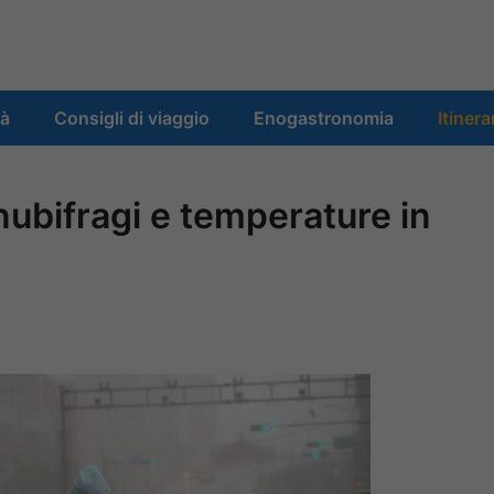
tà
Consigli di viaggio
Enogastronomia
Itinera
nubifragi e temperature in