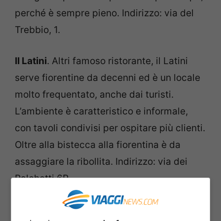
perché è sempre pieno. Indirizzo: via del
Trebbio, 1.
Il Latini
. Altri famoso ristorante, il Latini
serve fiorentine da decenni ed è un locale
molto frequentato, anche dai turisti.
L’ambiente è caratteristico e informale,
con tavoli condivisi per ospitare più clienti.
Oltre alla bistecca alla fiorentina è da
assaggiare la ribollita. Indirizzo: via dei
Palchetti 6R.
Camillo
. Un altro locale storico, che