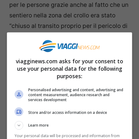
per le persone grazie anche al fatto che un
sentiero nella zona del crollo era stato
“chiuso al transito proprio per il pericolo di
caduta massi”,ha spiegato ancora il
sindaco. Sulla zona della frana è stato
effettuato un sopralluogo in elicottero.
viagginews.com asks for your consent to
use your personal data for the following
purposes:
Il crollo potrebbe essere stato causato dal
ciclo gelo-disgelo
, come ha spiegato
Personalised advertising and content, advertising and
content measurement, audience research and
Davide Bertolo, dirigente della Struttura
services development
attività geologiche, dopo aver il
Store and/or access information on a device
sopralluogo. L’esperto ha riferito: “E’
un
Learn more
crollo di alcune migliaia di metri cubi
, la
Your personal data will be processed and information from