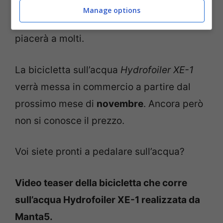
andavano solo sott’acqua. Questa invece è
Manage options
una novità eccezionale, che siamo sicuri
piacerà a molti.
La bicicletta sull’acqua
Hydrofoiler XE-1
verrà messa in commercio a partire dal
prossimo mese di
novembre
. Ancora però
non si conosce il prezzo.
Voi siete pronti a pedalare sull’acqua?
Video teaser della bicicletta che corre
sull’acqua Hydrofoiler XE-1 realizzata da
Manta5.