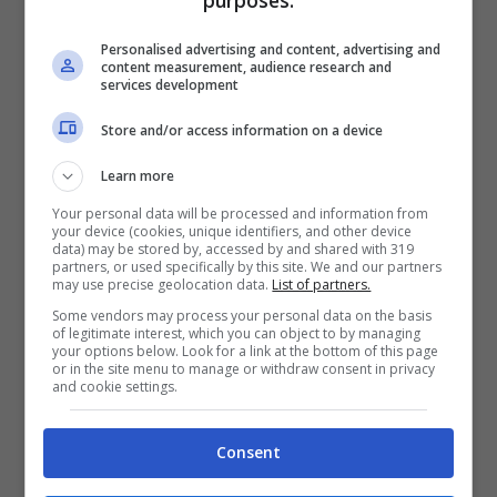
purposes:
All’inizio ci vorrà
un po’ di pratica
per
Personalised advertising and content, advertising and
imparare a tenerla in equilibrio sulla
content measurement, audience research and
services development
superficie dell’acqua, ma, assicurano
Store and/or access information on a device
dall’azienda, si impara facilmente. Sarà un
po’ come tornare bambini, quando
Learn more
imparammo ad andare in bici, al massimo
Your personal data will be processed and information from
your device (cookies, unique identifiers, and other device
si finisce in acqua. In caso di caduta, per
data) may be stored by, accessed by and shared with 319
partners, or used specifically by this site. We and our partners
tornare a galla basta aiutarsi con
may use precise geolocation data.
List of partners.
Some vendors may process your personal data on the basis
l’acceleratore, e qui viene in aiuto il motore
of legitimate interest, which you can object to by managing
your options below. Look for a link at the bottom of this page
elettrico (come mostrato nel video qui
or in the site menu to manage or withdraw consent in privacy
and cookie settings.
sotto).
Consent
Già esistevano le hydro bike, ma finora