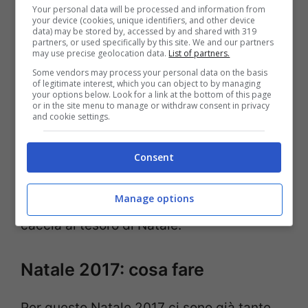
Your personal data will be processed and information from
ristoranti locali, infatti, proporranno
your device (cookies, unique identifiers, and other device
data) may be stored by, accessed by and shared with 319
tantissime
pietanze tipiche natalizie
e
partners, or used specifically by this site. We and our partners
may use precise geolocation data.
List of partners.
tutte a chilometro zero
e sostenibili. A
Some vendors may process your personal data on the basis
breve verrà pubblicata la
mappa completa
of legitimate interest, which you can object to by managing
your options below. Look for a link at the bottom of this page
or in the site menu to manage or withdraw consent in privacy
dell’itinerario
che i viaggiatori potranno
and cookie settings.
percorrere a piedi oppure, in alcuni tratti,
in auto per andare alla scoperta di questi
Consent
presepi incastonati tra borgate, frazioni e
Manage options
mulattiere in una sorta di vera e propria
caccia al tesoro di Natale.
Natale 2017: cosa fare
Per questo Natale 2017 ci sono già tante