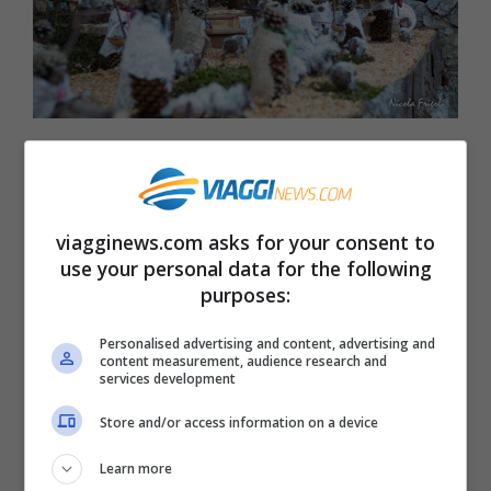
Fra tradizione e sperimentazione, il centro
di questi presepi è l’
acqua di fontana in
viagginews.com asks for your consent to
pietra dell’800,
l’
acqua dei lavatoi
l’
acqua
use your personal data for the following
dei torrenti
che diventano cornici naturali
purposes:
per le installazioni raffiguranti la natività.
Personalised advertising and content, advertising and
content measurement, audience research and
Oltre a questo percorso alla scoperta dei
services development
presepi, l’evento
Presepi sull’Acqua
ha un
Store and/or access information on a device
occhio di riguardo anche per quanto
Learn more
riguarda la
gastronomia di eccellenza.
I