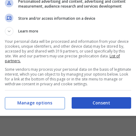
trollo il rogo in
Valle Varaita
, in provincia di
Personalised advertising and content, advertising and content
measurement, audience research and services development
e di Bellino, mandando in fumo centinaia di
Store and/or access information on a device
Learn more
 Stura
, dove per il terzo giorno consecutivo è
Your personal data will be processed and information from your device
(cookies, unique identifiers, and other device data) may be stored by,
e della Maddalena, dove si trova valico con la
accessed by and shared with 319 partners, or used specifically by this
site. We and our partners may use precise geolocation data.
List of
ese, nella frazione di San Luca, dove nella
partners.
Some vendors may process your personal data on the basis of legitimate
tto
.
interest, which you can object to by managing your options below. Look
for a link at the bottom of this page or in the site menu to manage or
withdraw consent in privacy and cookie settings.
re 2017 (video YouReporter.it)
Manage options
Consent