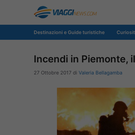
Vai
al
contenuto
Destinazioni e Guide turistiche
Curiosi
Incendi in Piemonte, i
27 Ottobre 2017
di
Valeria Bellagamba