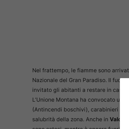
Nel frattempo, le fiamme sono arriva
Nazionale del Gran Paradiso. Il fuoco 
invitato gli abitanti a restare in cas
L’Unione Montana ha convocato un “ta
(Antincendi boschivi), carabinieri e vi
salubrità della zona. Anche in
Valchiu