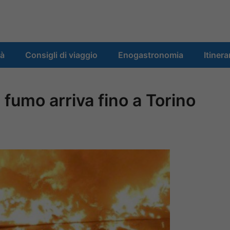
tà
Consigli di viaggio
Enogastronomia
Itinera
l fumo arriva fino a Torino