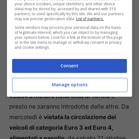
cercare di evitare di prendere l’auto
your device (cookies, unique identifiers, and other device
data) may be stored by, accessed by and shared with 319
(per non aumentare l’inquinamento)
partners, or used specifically by this site. We and our partners
may use precise geolocation data.
List of partners.
evitare di muoversi a piedi o in
Some vendors may process your personal data on the basis
of legitimate interest, which you can object to by managing
bicicletta (se proprio lo si deve fare,
your options below. Look for a link at the bottom of this page
or in the site menu to manage or withdraw consent in privacy
evitare le zone più trafficate e
and cookie settings.
seguire tragitti brevi)
Consent
Intanto, da mercoledì 18 ottobre sono state
Manage options
introdotte
limitazioni alla circolazione dei
veicoli a motore nella città di Torino
e
presto ne saranno introdotte delle altre. Da
mercoledì è
vietata la circolazione dei
veicoli di categoria Euro 3 ed Euro 4,
alimentati a gasolio
; da sabato 21 ottobre