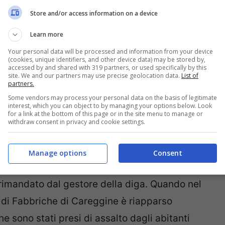
d, CC-BY 2.0, Flickr)
Store and/or access information on a device
so Fabbriche di Careggine riemerge dalle
Learn more
agli scende
, per la siccità o per l’utilizzo
Your personal data will be processed and information from your device
(cookies, unique identifiers, and other device data) may be stored by,
idriche o elettriche. Quando il livello
accessed by and shared with 319 partners, or used specifically by this
site. We and our partners may use precise geolocation data.
List of
 ad emergere i tetti degli edifici e il
partners.
Some vendors may process your personal data on the basis of legitimate
è completamente sommerso.
interest, which you can object to by managing your options below. Look
for a link at the bottom of this page or in the site menu to manage or
withdraw consent in privacy and cookie settings.
 viene svuotato
per lavori di manutenzione
tima volta è stato nel 1994. Precedentemente il
Manage options
Consent
l 1974 e nel 1983. Un nuovo svuotamento era
rimandato dal gestore della diga. Quando nel
o di Fabbriche di Careggine è riapparso
e sono stati presi di assalto dagli abitanti