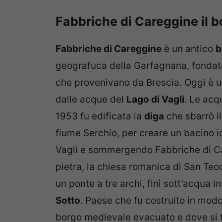
Fabbriche di Careggine il
Fabbriche di Careggine
è un antico
b
geografuca della Garfagnana, fondato 
che provenivano da Brescia. Oggi è
dalle acque del
Lago di Vagli
. Le acq
1953 fu edificata la
diga
che sbarrò il
fiume Serchio, per creare un bacino idr
Vagli e sommergendo Fabbriche di Car
pietra, la chiesa romanica di San Teo
un ponte a tre archi, finì sott’acqua 
Sotto
. Paese che fu costruito in modo
borgo medievale evacuato e dove si tr