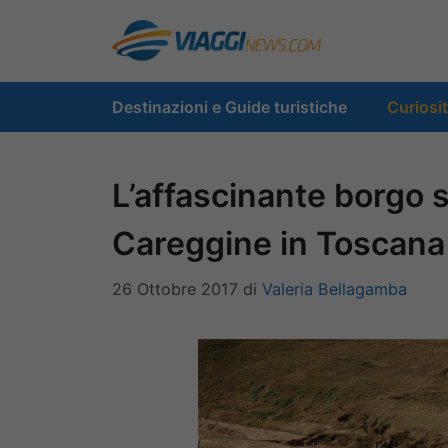
Vai
al
contenuto
Destinazioni e Guide turistiche
Curiosi
L’affascinante borgo 
Careggine in Toscana
26 Ottobre 2017
di
Valeria Bellagamba