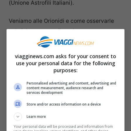
(Unione Astrofili Italiani).
Veniamo alle Orionidi e come osservarle
nel cielo notturno di ottobre.
Stelle cadenti di ottobre: le
viagginews.com asks for your consent to
Orionidi
use your personal data for the following
purposes:
Le
Orionidi
sono uno dei principali sciami
Personalised advertising and content, advertising and
meteorici di autunno e il loro mese è
content measurement, audience research and
services development
ottobre
. Il
picco
della pioggia di stelle
Store and/or access information on a device
cadenti avverrà
nella notte tra sabato 21 e
domenica 22 ottobre
. Per osservarle bene
Learn more
il cielo dovrà essere terso e scuro
, si
Your personal data will be processed and information from