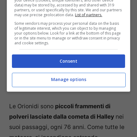
your device (cookies, unique identifiers, and other device
dovrà sperare nel tempo buono e sarà
data) may be stored by, accessed by and shared with 319
partners, or used specifically by this site. We and our partners
may use precise geolocation data.
List of partners.
fondamentale uscire dalle città e trovare
Some vendors may process your personal data on the basis
un luogo senza o con poco inquinamento
of legitimate interest, which you can object to by managing
your options below. Look for a link at the bottom of this page
luminoso. La montagna è il posto perfetto.
or in the site menu to manage or withdraw consent in privacy
and cookie settings.
Se sarete fortunati, con il meteo e con il
Consent
luogo scelto, potrete vedere
anche più di
30 stelle cadenti all’ora
. Lo dice l’Unione
Manage options
degli Astrofili Italiani (UAI).
Le Orionidi sono
piccoli frammenti di
polveri lasciate dalla cometa di Halley
nei
suoi passaggi, ogni 76 anni. Come tutte le