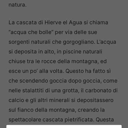
natura.
La cascata di Hierve el Agua si chiama
“acqua che bolle” per via delle sue
sorgenti naturali che gorgogliano. L’acqua
si deposita in alto, in piscine naturali
chiuse tra le rocce della montagna, ed
esce un po’ alla volta. Questo ha fatto sì
che scendendo goccia dopo goccia, come
nelle stalattiti di una grotta, il carbonato di
calcio e gli altri minerali si depositassero
sul fianco della montagna, creando la
spettacolare cascata pietrificata. Questa