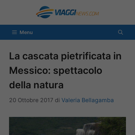
Vai
al
contenuto
Menu
La cascata pietrificata in
Messico: spettacolo
della natura
20 Ottobre 2017
di
Valeria Bellagamba