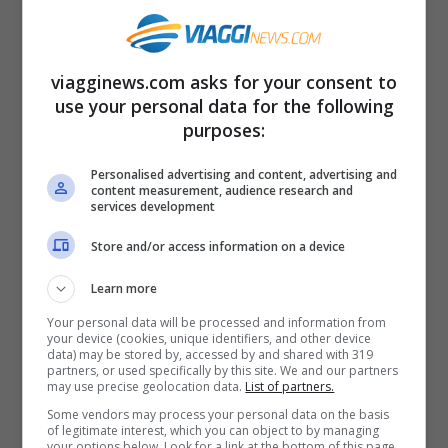
meraviglia si nota anche da lontano,
perché il bianco della roccia calcarea
spicca sulle rocce più scure della
viagginews.com asks for your consent to
use your personal data for the following
montagna e il verde che le ricopre.
purposes:
Per la precisione di tratta di due formazioni
Personalised advertising and content, advertising and
content measurement, audience research and
rocciose, o cascate pietrificate attigue,
services development
una alta 90 metri e l’altra 50 metri. Le
Store and/or access information on a device
piscine che si trovano in cima alla cascata
Learn more
sono alcune naturali altre artificiali, su più
Your personal data will be processed and information from
livelli, hanno un’acqua turchese e offrono
your device (cookies, unique identifiers, and other device
data) may be stored by, accessed by and shared with 319
partners, or used specifically by this site. We and our partners
una vista spettacolare a pochi metri dallo
may use precise geolocation data.
List of partners.
strapiombo.
Some vendors may process your personal data on the basis
of legitimate interest, which you can object to by managing
your options below. Look for a link at the bottom of this page