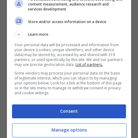
Da Napoli
per Gatwick e da Stansted a 221
content measurement, audience research and
services development
euro (Meridiana e Ryanair)
Store and/or access information on a device
Da Roma Fiumicino
per Gatwick, ritorno da
Learn more
Stansted a Ciampino a 239 euro (Vueling e
Your personal data will be processed and information from
your device (cookies, unique identifiers, and other device
Ryanair)
data) may be stored by, accessed by and shared with 319
partners, or used specifically by this site. We and our partners
may use precise geolocation data.
List of partners.
Berlino
Some vendors may process your personal data on the basis
of legitimate interest, which you can object to by managing
your options below. Look for a link at the bottom of this page
or in the site menu to manage or withdraw consent in privacy
Da Venezia-Marco Polo
per Schoenefeld a
and cookie settings.
174 euro (easyJet)
Consent
Da Milano Malpensa
per Schoenefeld a
Manage options
203 euro (easyJet)