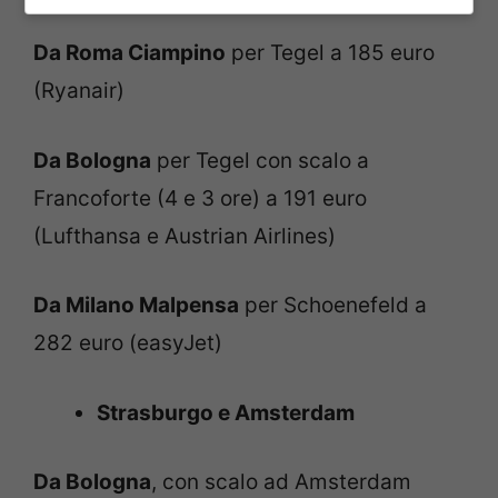
Da Roma Ciampino
per Tegel a 185 euro
(Ryanair)
Da Bologna
per Tegel con scalo a
Francoforte (4 e 3 ore) a 191 euro
(Lufthansa e Austrian Airlines)
Da Milano Malpensa
per Schoenefeld a
282 euro (easyJet)
Strasburgo e Amsterdam
Da Bologna
, con scalo ad Amsterdam