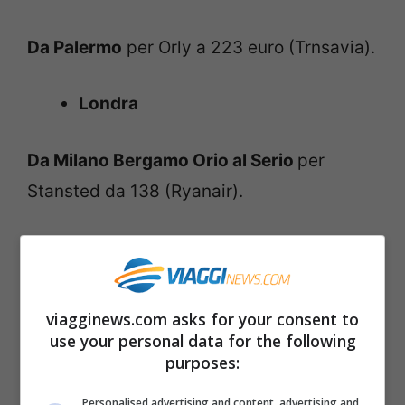
Da Palermo
per Orly a 223 euro (Trnsavia).
Londra
Da Milano Bergamo Orio al Serio
per
Stansted da 138 (Ryanair).
Da Torino
per Stansted da 209 (Ryanair).
Da Pisa
per Stansted da 212 (Ryanair)
viagginews.com asks for your consent to
use your personal data for the following
Da Bologna
per Stansted da 180 (Ryanair)
purposes:
Personalised advertising and content, advertising and