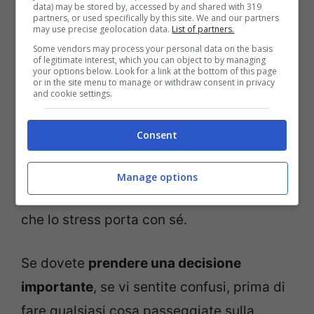
della risacca, camminare a piedi scalzi
data) may be stored by, accessed by and shared with 319
partners, or used specifically by this site. We and our partners
induce una sensazione di rilassatezza e di
may use precise geolocation data.
List of partners.
Some vendors may process your personal data on the basis
piacevolezza.
of legitimate interest, which you can object to by managing
your options below. Look for a link at the bottom of this page
Se siete stressati, se non ne potete più
or in the site menu to manage or withdraw consent in privacy
and cookie settings.
degli impegni, del lavoro, delle scadenze,
prendete la macchina e andate su una
Consent
spiaggia. Camminate a piedi nudi e
bagnateveli – stagione permettendo – già
Manage options
solo questo vi allevierà il carico di ansia
che lo stress porta con sé.
Se dovete
prendere una decisione
importante
, se vi sentite confusi, prima di
fare qualsiasi cosa passeggiate sulla