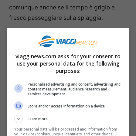
comunque anche se il tempo è grigio e
fresco passeggiare sulla spiaggia.
Oltre a dei bei trekking in montagna
concedetevi anche d’inverno una
pausa al
viagginews.com asks for your consent to
mare
. Specie nelle occasioni di giornate
use your personal data for the following
tiepide (e ce ne sono parecchie) correte a
purposes:
vivere i benefici che solo il mare sa
Personalised advertising and content, advertising and
regalare.
content measurement, audience research and
services development
Store and/or access information on a device
Andare in spiaggia
diminuisce la
depressione
. Ascoltare il suono delle
Learn more
onde, fermarsi a guardare il movimento
Your personal data will be processed and information from
your device (cookies, unique identifiers, and other device