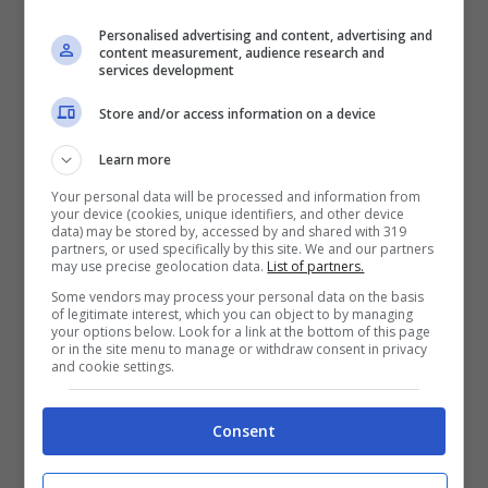
della casa significa un dispendio
Personalised advertising and content, advertising and
energetico esagerato.
content measurement, audience research and
services development
Mangiate e bevete a chilometro
Store and/or access information on a device
zero
: oltre all’aiuto economico che
Learn more
date ai piccoli produttori locali,
Your personal data will be processed and information from
scegliendo il chilometro zero
your device (cookies, unique identifiers, and other device
data) may be stored by, accessed by and shared with 319
riuscirete ad assaporare veramente
partners, or used specifically by this site. We and our partners
may use precise geolocation data.
List of partners.
prodotti tipici del posto e
Some vendors may process your personal data on the basis
soprattutto eviterete di richiedere
of legitimate interest, which you can object to by managing
your options below. Look for a link at the bottom of this page
cibi che arrivano dall’altra parte del
or in the site menu to manage or withdraw consent in privacy
and cookie settings.
paese e che comportano uno spreco
di energia per il trasporto.
Consent
Comprate souvenir dai piccoli