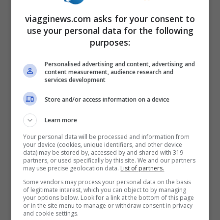
autunno inoltrato allora deve cominciare a
viagginews.com asks for your consent to
riflettere: se ha prenotato con una tariffa
use your personal data for the following
bassa – quella che commercialmente
purposes:
Alitalia chiama economy promo – non può
Personalised advertising and content, advertising and
operare cambiamenti né ottenere la
content measurement, audience research and
services development
restituzione di quanto pagato, dunque
Store and/or access information on a device
rischia di ritrovarsi a piedi se dopo l’estate
la compagnia non avrà trovato un punto di
Learn more
equilibrio. Altre classi tariffarie più care,
Your personal data will be processed and information from
your device (cookies, unique identifiers, and other device
invece, consentono il rimborso”.
data) may be stored by, accessed by and shared with 319
partners, or used specifically by this site. We and our partners
may use precise geolocation data.
List of partners.
Pertanto, se si è acquistato un biglietto,
Some vendors may process your personal data on the basis
of legitimate interest, which you can object to by managing
your options below. Look for a link at the bottom of this page
che appartiene ad una classe
or in the site menu to manage or withdraw consent in privacy
and cookie settings.
rimborsabile, per un volo Alitalia in