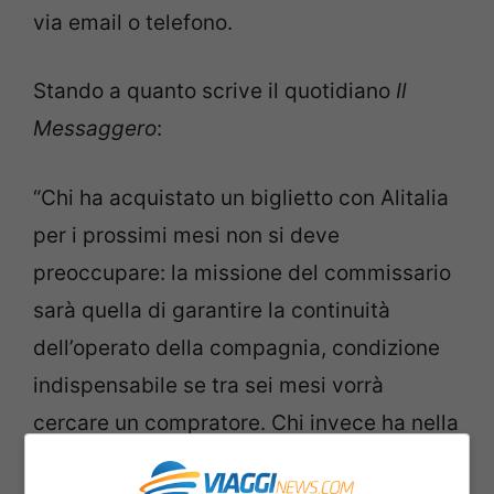
via email o telefono.
Stando a quanto scrive il quotidiano
Il
Messaggero
:
“Chi ha acquistato un biglietto con Alitalia
per i prossimi mesi non si deve
preoccupare: la missione del commissario
sarà quella di garantire la continuità
dell’operato della compagnia, condizione
indispensabile se tra sei mesi vorrà
cercare un compratore. Chi invece ha nella
mail il codice d’acquisto per un volo in