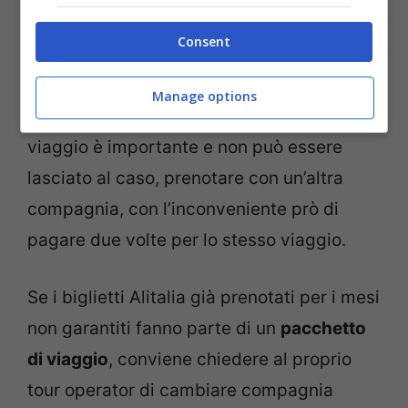
autunno conviene chiedere il rimborso e
Consent
passare ad un’altra compagnia. Se invece
il biglietto non è rimborsabile non si può
Manage options
fare altro che aspettare o se proprio il
viaggio è importante e non può essere
lasciato al caso, prenotare con un’altra
compagnia, con l’inconveniente prò di
pagare due volte per lo stesso viaggio.
Se i biglietti Alitalia già prenotati per i mesi
non garantiti fanno parte di un
pacchetto
di viaggio
, conviene chiedere al proprio
tour operator di cambiare compagnia