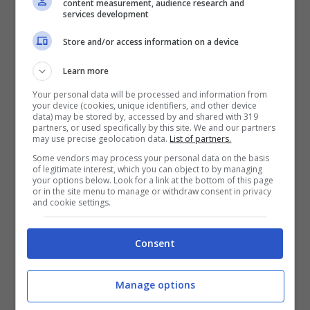
content measurement, audience research and
nome del pub significa “il piccolo orso di
services development
Bruges”. Indirizzo: ’T Brugs Beertje,
Store and/or access information on a device
Kemelstraat 5, 8000 Brugge.
Learn more
Your personal data will be processed and information from
De Stove
. Situato nei pressi della centrale
your device (cookies, unique identifiers, and other device
data) may be stored by, accessed by and shared with 319
piazza del Mercato, su una strada
partners, or used specifically by this site. We and our partners
may use precise geolocation data.
List of partners.
pedonale, si affaccia questo ristorantino
Some vendors may process your personal data on the basis
of legitimate interest, which you can object to by managing
intimo e accogliente, con gestione ultra
your options below. Look for a link at the bottom of this page
or in the site menu to manage or withdraw consent in privacy
ventennale da parte degli stessi
and cookie settings.
proprietari. Qui potete gustare, tra gli altri,
piatti a base di pesce, provenienti da
Consent
Zeebrugge, dal merluzzo al gambero
Manage options
grigio. La cucina utilizza ingredienti locali.