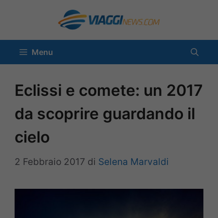
Vai
al
contenuto
Menu
Eclissi e comete: un 2017
da scoprire guardando il
cielo
2 Febbraio 2017
di
Selena Marvaldi