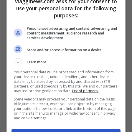
viagginews.com asks for your consent to
use your personal data for the following
Sud-Est
, dall’
Oregon
alla
Carolina del
purposes:
Sud
, lungo un percorso
coast to coast
Personalised advertising and content, advertising and
largo circa 70 miglia entro il quale l’eclissi
content measurement, audience research and
services development
di sole sarà totale. L’hanno battezzata
Great American Total Solar Eclipse
e il
Store and/or access information on a device
fenomeno si manifesterà il
21 agosto 2017
.
Learn more
Se avete in programma un viaggio negli
Your personal data will be processed and information from
your device (cookies, unique identifiers, and other device
Stati Uniti per la prossima estate vi
data) may be stored by, accessed by and shared with 319
partners, or used specifically by this site. We and our partners
conviene organizzarlo entro questa data,
may use precise geolocation data.
List of partners.
per non perdervi l’eclissi. Avete solo
Some vendors may process your personal data on the basis
of legitimate interest, which you can object to by managing
your options below. Look for a link at the bottom of this page
l’imbarazzo della scelta dello Stato Usa
or in the site menu to manage or withdraw consent in privacy
and cookie settings.
dove andare e molti sono davvero
bellissimi, pieni di bellezze naturali e