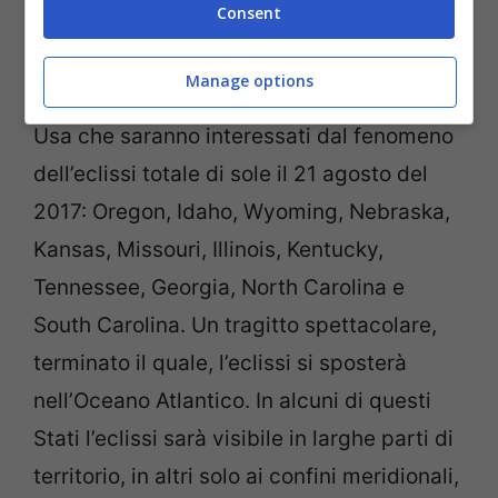
Consent
attrattive turistiche.
Manage options
Ecco, da Nord-Ovest a Sud-Est gli Stato
Usa che saranno interessati dal fenomeno
dell’eclissi totale di sole il 21 agosto del
2017: Oregon, Idaho, Wyoming, Nebraska,
Kansas, Missouri, Illinois, Kentucky,
Tennessee, Georgia, North Carolina e
South Carolina. Un tragitto spettacolare,
terminato il quale, l’eclissi si sposterà
nell’Oceano Atlantico. In alcuni di questi
Stati l’eclissi sarà visibile in larghe parti di
territorio, in altri solo ai confini meridionali,