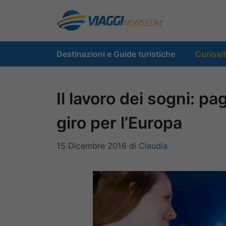
Vai
al
contenuto
Destinazioni e Guide turistiche
Curiosi
Il lavoro dei sogni: pa
giro per l’Europa
15 Dicembre 2016
di
Claudia