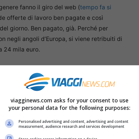
genere fanno il giro del web (
tempo fa si
nde offerte di lavoro ben pagate e così
 del giorno. Ben pagato, già. Perché per
n negli angoli d’Europa, si viene retribuiti di
a 24 mila euro.
 la
società inglese IloveGin
che cerca uno
fra distillerie e bar, diventando così un
tamente che unisce le parole gin ed intern
viagginews.com asks for your consent to use
entare ‘gintern’ si dovevano chiudere a
your personal data for the following purposes:
re la società è stata presa d’assalto con
Personalised advertising and content, advertising and content
measurement, audience research and services development