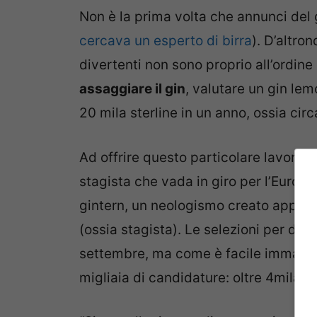
Non è la prima volta che annunci del 
cercava un esperto di birra
). D’altro
divertenti non sono proprio all’ordine
assaggiare il gin
, valutare un gin lemo
20 mila sterline in un anno, ossia circ
Ad offrire questo particolare lavoro è
stagista che vada in giro per l’Europa 
gintern, un neologismo creato apposi
(ossia stagista). Le selezioni per div
settembre, ma come è facile immagina
migliaia di candidature: oltre 4mila.