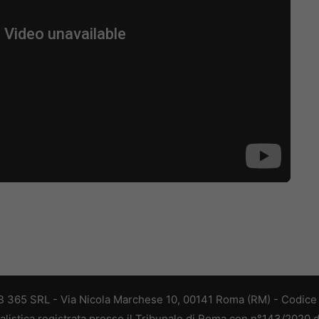
 365 SRL - Via Nicola Marchese 10, 00141 Roma (RM) - Codice F
alistica registrata presso il Tribunale di Roma con n°143/2020 