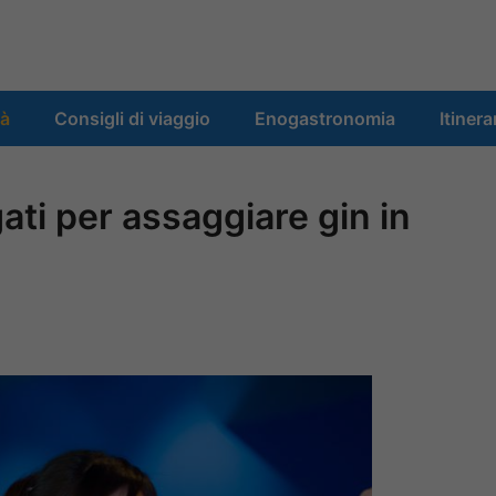
tà
Consigli di viaggio
Enogastronomia
Itinera
gati per assaggiare gin in