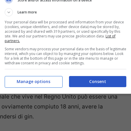
Store and/or access information on a device
ante del gin
– gintern, come ci piace
rrere le sue giornate provando nuovi mix,
Learn more
– recita l’annuncio – Devi essere super eccitato
Your personal data will be processed and information from your device
(cookies, unique identifiers, and other device data) may be stored by,
vi mai provato prima, pratico dei social per
accessed by and shared with 319 partners, or used specifically by this
site. We and our partners may use precise geolocation data.
List of
partners.
ienza, capace di pensare fuori dagli schemi e
Some vendors may process your personal data on the basis of legitimate
 nuovi”.
interest, which you can object to by managing your options below. Look
for a link at the bottom of this page or in the site menu to manage or
withdraw consent in privacy and cookie settings.
r diventare assaggiatore di gin?
Manage options
Consent
 è richiesta la residenza in Gran Bretagna
nale che vive nel Regno Unito può essere una
 ovviamente compiuto 18 anni, avere la
ndersi di gin.