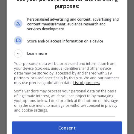
purposes:
la sera: si trova infatti in una posizione
strategica fra Corso Como e il quartiere
Personalised advertising and content, advertising and
content measurement, audience research and
Isola, zone della movida milanese.
services development
Store and/or access information on a device
Come arrivare a piazza Gae
Learn more
Aulenti
Your personal data will be processed and information from
your device (cookies, unique identifiers, and other device
data) may be stored by, accessed by and shared with 319
La piazza si trova in una zona facilmente
partners, or used specifically by this site. We and our partners
may use precise geolocation data.
List of partners.
raggiungibili dai mezzi e per arrivarci ci
Some vendors may process your personal data on the basis
sono cinque vie d’accesso pedonali:
of legitimate interest, which you can object to by managing
your options below. Look for a link at the bottom of this page
tramite il viale pedonale con via Gaetano
or in the site menu to manage or withdraw consent in privacy
and cookie settings.
de Castillia; tramite le scale e gli ascensori
in viale Luigi Sturzo (raggiungibile dal
Consent