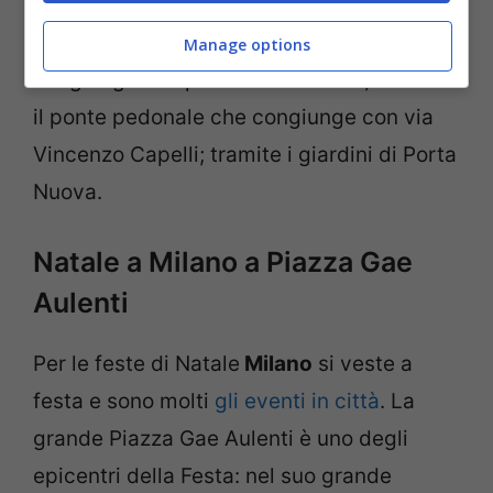
sottopasso della Stazione di Porta
Garibaldi); tramite la passerella che
Manage options
congiunge con piazza Alvar Aalto; tramite
il ponte pedonale che congiunge con via
Vincenzo Capelli; tramite i giardini di Porta
Nuova.
Natale a Milano a Piazza Gae
Aulenti
Per le feste di Natale
Milano
si veste a
festa e sono molti
gli eventi in città
. La
grande Piazza Gae Aulenti è uno degli
epicentri della Festa: nel suo grande