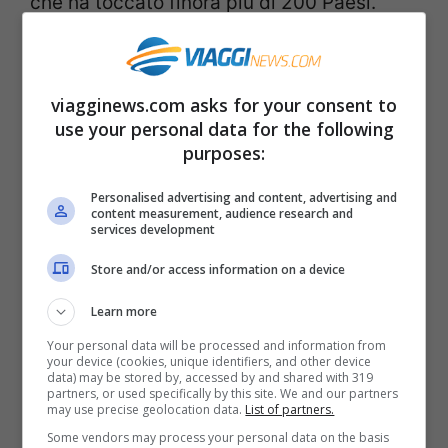
che ha toccato finora più di 200 Paesi.
Venerdì 9 dicembre.
All Those Food Market
. Un evento
viagginews.com asks for your consent to
use your personal data for the following
imperdibile, legato alla gastronomia
purposes:
natalizia è il mercato organizzato da
All
Personalised advertising and content, advertising and
Those
, associazione che organizza fiere,
content measurement, audience research and
services development
mercati ed eventi legati al cibo, con tante
specialità gourmet. Si tratta di eventi che
Store and/or access information on a device
coniugano genuinità, artigianalità e qualità
Learn more
del cibo. Manifestazioni molto frequentate
Your personal data will be processed and information from
your device (cookies, unique identifiers, and other device
e alla moda. Il mercato di Natale proporrà
data) may be stored by, accessed by and shared with 319
partners, or used specifically by this site. We and our partners
le specialità gastronomiche locali legate
may use precise geolocation data.
List of partners.
alle feste, con tante prelibatezze da
Some vendors may process your personal data on the basis