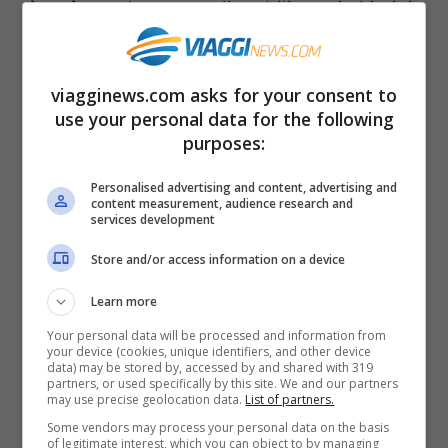
inquinato
: le auto e gli stabilimenti chimici
e termoelettrici impregnano l’aria
emettendo di continuo gas maleodoranti, e
viagginews.com asks for your consent to
spesso l’elevato tasso di umidità rende il
use your personal data for the following
purposes:
tutto ancor meno sopportabile.
Personalised advertising and content, advertising and
content measurement, audience research and
M
a la capitale di Cuba ha comunque molto
services development
da offrire
ai suoi visitatori. Danneggiato
Store and/or access information on a device
dalle rivoluzioni degli ultimi due secoli, il
Learn more
centro storico –
L’Habana Vieja –, la parte
Your personal data will be processed and information from
più suggestiva della città, può essere
your device (cookies, unique identifiers, and other device
data) may be stored by, accessed by and shared with 319
visitato interamente a piedi.
Si può partire
partners, or used specifically by this site. We and our partners
may use precise geolocation data.
List of partners.
da Plaza de la Catedral e dalla sua
Some vendors may process your personal data on the basis
imponente chiesa, per poi raggiungere
of legitimate interest, which you can object to by managing