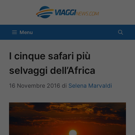
Vai
al
contenuto
Menu
I cinque safari più
selvaggi dell’Africa
16 Novembre 2016
di
Selena Marvaldi