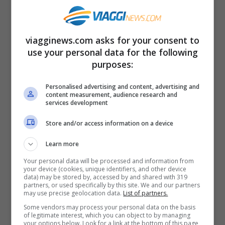
“
Etosha Pan
” che occupa gran parte
del territorio. Il parco è considerato
viagginews.com asks for your consent to
uno dei santuari più importanti per
use your personal data for the following
purposes:
la fauna selvatica
e ospita, fra le
altre, 114 specie di mammiferi e 340
Personalised advertising and content, advertising and
content measurement, audience research and
di uccelli: elefanti, zebre, giraffe,
services development
gnu, dik dik, leoni, iene, sciacalli…
Store and/or access information on a device
Considerata una delle principali
Learn more
mete della Namibia, con i suoi
Your personal data will be processed and information from
22750 kmq
, i safari che si
your device (cookies, unique identifiers, and other device
data) may be stored by, accessed by and shared with 319
estendono in questa zona sono ben
partners, or used specifically by this site. We and our partners
may use precise geolocation data.
List of partners.
organizzati grazie ad una serie di
Some vendors may process your personal data on the basis
of legitimate interest, which you can object to by managing
servizi, come una pozza artificiale
your options below. Look for a link at the bottom of this page