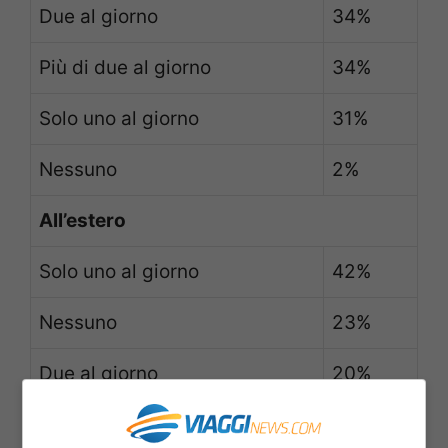
Due al giorno
34%
Più di due al giorno
34%
Solo uno al giorno
31%
Nessuno
2%
All’estero
Solo uno al giorno
42%
Nessuno
23%
Due al giorno
20%
Più di due al giorno
15%