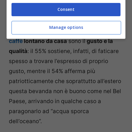
Caffe (ThinkStock)
Consent
Gli elementi che spingono maggiormente i
Manage options
viaggiatori italiani a
ridurre il
consumo di
caffè
lontano da casa
sono il
gusto e la
qualità
: il 55% sostiene, infatti, di faticare
spesso a trovare l’espresso di proprio
gusto, mentre il 54% afferma più
patriotticamente che soprattutto all’estero
questa bevanda non è buono come nel Bel
Paese, arrivando in qualche caso a
paragonarlo ad “acqua sporca
dell’oceano”.