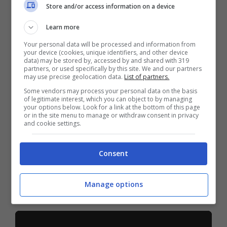
maltempo al Sud, soprattutto tra Nord
Store and/or access information on a device
della Sicilia e Calabria tirrenica, dove
Learn more
potranno avvenire rovesci anche a
Your personal data will be processed and information from
carattere di nubifragio.
your device (cookies, unique identifiers, and other device
data) may be stored by, accessed by and shared with 319
partners, or used specifically by this site. We and our partners
may use precise geolocation data.
List of partners.
Giovedì 10
dovremmo avere una pausa
Some vendors may process your personal data on the basis
of legitimate interest, which you can object to by managing
dalle piogge e le temperature saranno
your options below. Look for a link at the bottom of this page
or in the site menu to manage or withdraw consent in privacy
stazionare un po’ ovunque. Ancora
and cookie settings.
dell’instabilità con possibilità di piogge
sulle coste tirreniche della Calabria e in
Consent
nottata ancora temporali fra Toscana e
Manage options
Umbria.