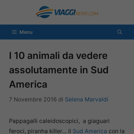
Vai
al
contenuto
Menu
I 10 animali da vedere
assolutamente in Sud
America
7 Novembre 2016
di
Selena Marvaldi
Pappagalli caleidoscopici, a giaguari
feroci, piranha killer… il
Sud America
con la