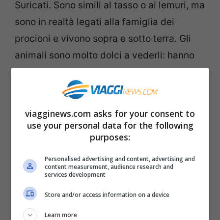
Suricati.
Sono simili al tasso o ai lemuri, ma
sono in realtà legati alla famiglia dei
procioni e vivono sopra e sotto terra.
Gli
animali sono molto dolci a vederli: hanno
una lunga coda soffice che tengono in aria
mentre cercano il cibo per il cibo.
Se ne
trovate uno per la strada e volete fargli un
viagginews.com asks for your consent to
regalo dategli un po’ di frutta fresca, ne
use your personal data for the following
purposes:
vanno pazzi.
Personalised advertising and content, advertising and
content measurement, audience research and
Dove trovarli: Nel nord, in particolare in
services development
Brasile e Colombia.
Store and/or access information on a device
Learn more
6 – Calvo Uakari