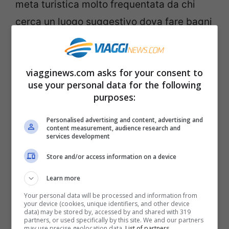
meta turistica molto frequentata da chi
cerca un luogo suggestivo dova fare bagni
curativi. Le sue acque ad altissima
concentrazione di sale e altri minerali sono
viagginews.com asks for your consent to
ideali per la cura delle malattie della pelle
use your personal data for the following
e le infezioni alle vie respiratorie. Tuttavia,
purposes:
lo sfruttamento intensivo, da parte dei
Personalised advertising and content, advertising and
Paesi vicini, dell’acqua del fiume Giordano,
content measurement, audience research and
services development
sua fonte principale, rischia di far
Store and/or access information on a device
scomparire questa meraviglia nel giro di
50 anni
Learn more
Your personal data will be processed and information from
your device (cookies, unique identifiers, and other device
Ghiacciaio Athabasca – Canada
data) may be stored by, accessed by and shared with 319
partners, or used specifically by this site. We and our partners
may use precise geolocation data.
List of partners.