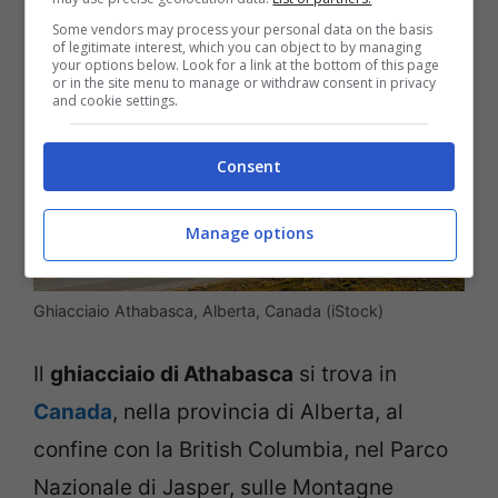
Some vendors may process your personal data on the basis
of legitimate interest, which you can object to by managing
your options below. Look for a link at the bottom of this page
or in the site menu to manage or withdraw consent in privacy
and cookie settings.
Consent
Manage options
Ghiacciaio Athabasca, Alberta, Canada (iStock)
Il
ghiacciaio di Athabasca
si trova in
Canada
, nella provincia di Alberta, al
confine con la British Columbia, nel Parco
Nazionale di Jasper, sulle Montagne