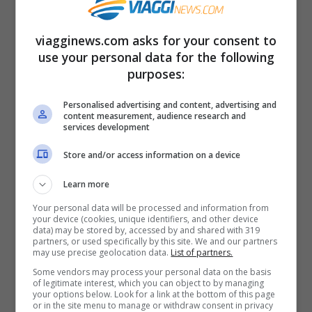
miele
o un anniversario importante. La
location è una voce importante per un
viagginews.com asks for your consent to
viaggio e se si vuole organizzare un
use your personal data for the following
purposes:
ricordo da sogno anche quella deve essere
da mille e una notte.
Personalised advertising and content, advertising and
content measurement, audience research and
services development
Pagine:
1
2
Store and/or access information on a device
Learn more
Your personal data will be processed and information from
Articoli recenti
your device (cookies, unique identifiers, and other device
Ricominciare da Zero:
data) may be stored by, accessed by and shared with 319
partners, or used specifically by this site. We and our partners
Ecco i 10 Paesi Migliori per
may use precise geolocation data.
List of partners.
Trasferirsi e Lavorare da
Some vendors may process your personal data on the basis
of legitimate interest, which you can object to by managing
Remoto secondo la Nuova
your options below. Look for a link at the bottom of this page
Classifica
or in the site menu to manage or withdraw consent in privacy