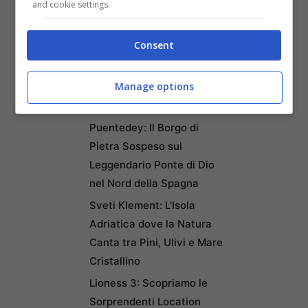
and cookie settings.
Napoli tra le Top 10 Città
Mondiali per il Workcation
Consent
2026: Cultura, Cibo e
Trasporti Efficiente la
Manage options
Rendono la Favorita
Italiana
Puentedey: Il Borgo di
Pietra Sospeso sul
Leggendario Ponte di Dio
nel Nord della Spagna
Sveti Klement: L’Isola
Adriatica dove la Natura
Canta tra Pini, Ulivi e Mare
Cristallino
Lioness 3: Scopriamo le
Sorprendenti Location