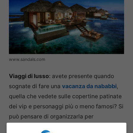
www.sandals.com
Viaggi di lusso
: avete presente quando
sognate di fare una
vacanza da nababbi
,
quella che vedete sulle copertine patinate
dei vip e personaggi più o meno famosi? Si
può pensare di organizzarla per
un’occasione speciale, magari una
luna di