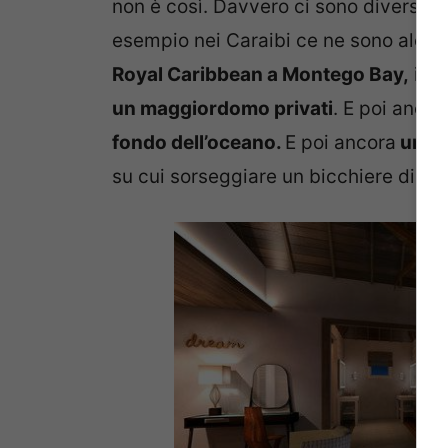
non è così. Davvero ci sono diverse s
esempio nei Caraibi ce ne sono alcuni
Royal Caribbean a Montego Bay,
in G
un maggiordomo privati
. E poi anche
fondo dell’oceano.
E poi ancora
una p
su cui sorseggiare un bicchiere di vin