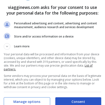
oluzioni per non tornare più a casa: ad
viagginews.com asks for your consent to use
 strabilianti: ad esempio il
Sandals Resort
your personal data for the following purposes:
iamaica, promette di dare anche una
barca e
Personalised advertising and content, advertising and content
 il
pavimento è trasparente per vedere il
measurement, audience research and services development
iscina privata e un piccolo molo personale
Store and/or access information on a device
o guardando l’acqua cristallina.
Learn more
Your personal data will be processed and information from your device
(cookies, unique identifiers, and other device data) may be stored by,
accessed by and shared with 319 partners, or used specifically by this
site. We and our partners may use precise geolocation data.
List of
partners.
Some vendors may process your personal data on the basis of legitimate
interest, which you can object to by managing your options below. Look
for a link at the bottom of this page or in the site menu to manage or
withdraw consent in privacy and cookie settings.
Manage options
Consent