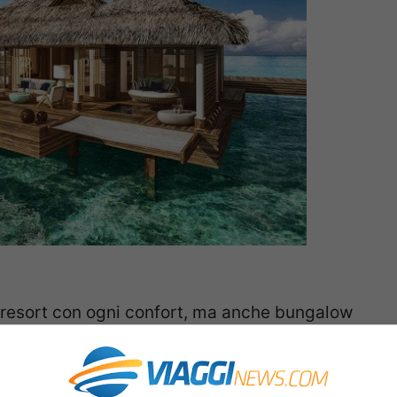
e resort con ogni confort, ma anche bungalow
 può storcere il naso alla parola “bungalow”
ista simil mare del Camping Mariuccia, ma