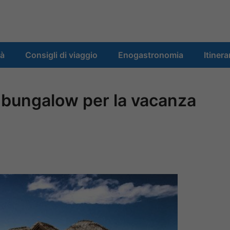
tà
Consigli di viaggio
Enogastronomia
Itinera
 i bungalow per la vacanza