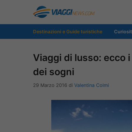
Vai
al
contenuto
Destinazioni e Guide turistiche
Curiosi
Viaggi di lusso: ecco
dei sogni
29 Marzo 2016
di
Valentina Colmi