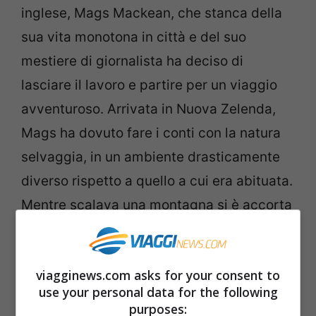
inglese, Mags Mackean, che stanca della
sua vita monotona in città e del suo
mestiere di giornalista ha deciso di
lasciare il lavoro e partire per un viaggio
avventuroso. Arrivata in Nuova Zelenda,
Mags ha dovuto fare i conti con la natura
selvaggia, in un ambiente drasticamente
diverso rispetto a quello a cui era abituata.
Mentre scalava una montagna si è accorta
di essere in serio pericolo: non aveva
l’attrezzatura adeguata e faceva molto
viagginews.com asks for your consent to
freddo. Un’esperienza drammatica nella
use your personal data for the following
quale alla fine è riuscita a cavarsela, ma
purposes: