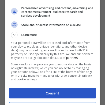
che l’ha traumatizzata e che le ha dato
Personalised advertising and content, advertising and
molto più stress di quello che provava in
content measurement, audience research and
services development
città.
Store and/or access information on a device
Così, dopo otto mesi di viaggio, Mags
Learn more
Mackean torna indietro, alla sua casetta
Your personal data will be processed and information from
your device (cookies, unique identifiers, and other device
nel Regno Unito e al suo lavoro di
data) may be stored by, accessed by and shared with 319
partners, or used specifically by this site. We and our partners
giornalista. Dopo appena sei mesi dal
may use precise geolocation data.
List of partners.
Some vendors may process your personal data on the basis
rientro, però, decide di partire di nuovo.
of legitimate interest, which you can object to by managing
your options below. Look for a link at the bottom of this page
Questa volta per la Foresta Amazzonica.
or in the site menu to manage or withdraw consent in privacy
and cookie settings.
Anche in questo caso, i pericoli e le
condizioni estreme che si trova affrontare
Consent
la riportano di nuovo in una situazione di