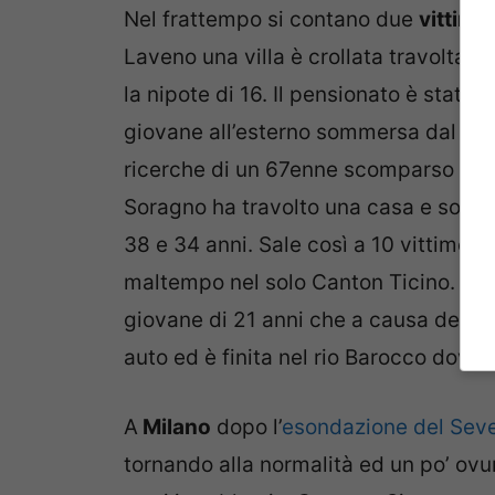
Nel frattempo si contano due
vittime
Laveno una villa è crollata travolta 
la nipote di 16. Il pensionato è stato 
giovane all’esterno sommersa dal fan
ricerche di un 67enne scomparso ieri,
Soragno ha travolto una casa e sotto
38 e 34 anni. Sale così a 10 vittime il
maltempo nel solo Canton Ticino. Un
giovane di 21 anni che a causa dell’as
auto ed è finita nel rio Barocco dov’è
A
Milano
dopo l’
esondazione del Seve
tornando alla normalità ed un po’ ovu