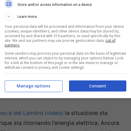
 in Lombardia
, nel Varesotto, dove a Cerro di
Store and/or access information on a device
da una frana ed ha ucciso un uomo di 70 anni e
Learn more
trovato sotto le macerie della casa, mentre la
Your personal data will be processed and information from your device
(cookies, unique identifiers, and other device data) may be stored by,
go. In
Liguria a Genova
sono in corso le
accessed by and shared with 319 partners, or used specifically by this
site. We and our partners may use precise geolocation data.
List of
 in
Canton Ticino
una frana a Davesco
partners.
Some vendors may process your personal data on the basis of legitimate
 le macerie sono state trovate due donne di
interest, which you can object to by managing your options below. Look
for a link at the bottom of this page or in the site menu to manage or
 tremendo bollettino delle vittime del
withdraw consent in privacy and cookie settings.
a vittima anche in
Piemonte:
si tratta di una
falto scivoloso ha perso il controllo della sua
Manage options
Consent
 affogata.
so e del Lambro (video)
la situazione sta
nque sta ritornando l’energia elettrica. Ancora