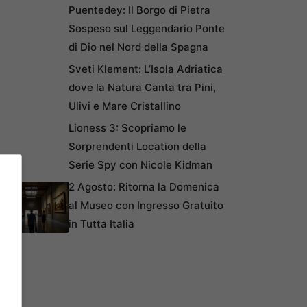
Puentedey: Il Borgo di Pietra
Sospeso sul Leggendario Ponte
di Dio nel Nord della Spagna
Sveti Klement: L’Isola Adriatica
dove la Natura Canta tra Pini,
Ulivi e Mare Cristallino
Lioness 3: Scopriamo le
Sorprendenti Location della
Serie Spy con Nicole Kidman
2 Agosto: Ritorna la Domenica
al Museo con Ingresso Gratuito
in Tutta Italia