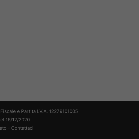
iscale e Partita I.V.A. 12279101005
del 16/12/2020
ato -
Contattaci