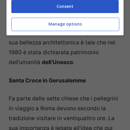
e sorge là dove secondo la tradizione fu
Consent
sepolto
San Paolo
dopo il martirio: da
sempre meta di pellegrinaggio, nel 1300 è
Manage options
diventata parte dell’itinerario giubilare. La
sua bellezza architettonica è tale che nel
1980 è stata dichiarata patrimonio
dell’umanità
dell’Unesco
.
Santa Croce in Gerusalemme
Fa parte delle sette chiese che i pellegrini
in viaggio a Roma devono secondo la
tradizione visitare in ventiquattro ore. La
sua importanza è legata all’idea che qui