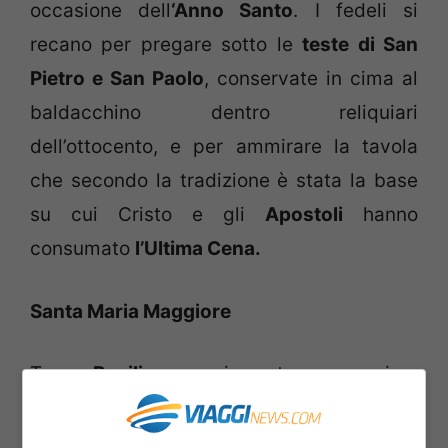
occasione dell
‘Anno Santo
. I fedeli si
recano per pregare sotto le
teste di San
Pietro e San Paolo
, conservate in cima al
baldacchino dentro reliquiari
dell’ottocento, e per ammirare la tavola
che secondo la tradizione è stata la base
su cui Cristo e gli
Apostoli
hanno
consumato
l’Ultima Cena.
Santa Maria Maggiore
Terza
Basilica
per importanza e prima
voluta non da un imperatore ma da un
Papa: fu edificata nel 400 sopra una antica