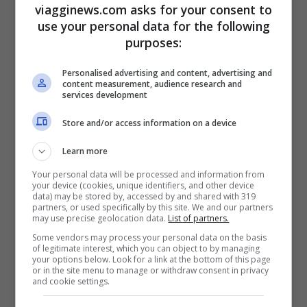
viagginews.com asks for your consent to
chiesa romana. La leggenda vuole che qui
use your personal data for the following
purposes:
siano custodite le spoglie mortali del
patrizio Giovanni e sua moglie
: c’è chi
Personalised advertising and content, advertising and
content measurement, audience research and
ritiene che si trovino sotto il quinto tondo
services development
di porfido del pavimento e chi le colloca
Store and/or access information on a device
nell’urna che fa da base all’altare papale,
Learn more
dove oggi si trovano le reliquie di
S.
Your personal data will be processed and information from
Matteo, S. Lorenzo, Santo Stefano e S.
your device (cookies, unique identifiers, and other device
data) may be stored by, accessed by and shared with 319
Girolamo
.
partners, or used specifically by this site. We and our partners
may use precise geolocation data.
List of partners.
Some vendors may process your personal data on the basis
San Paolo Fuori le Mura
of legitimate interest, which you can object to by managing
your options below. Look for a link at the bottom of this page
or in the site menu to manage or withdraw consent in privacy
and cookie settings.
Per dimensioni è seconda solo a
San Pietro